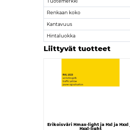
Tuotemerkki
Renkaan koko
Kantavuus
Hintaluokka
Liittyvät tuotteet
Erikoisväri Hmax-light ja Hxl ja Hxxl 
Hxxl-light