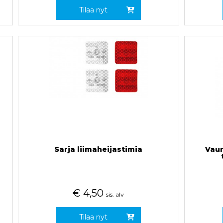
Tilaa nyt
Sarja liimaheijastimia
Vau
€
4,50
sis. alv
Tilaa nyt