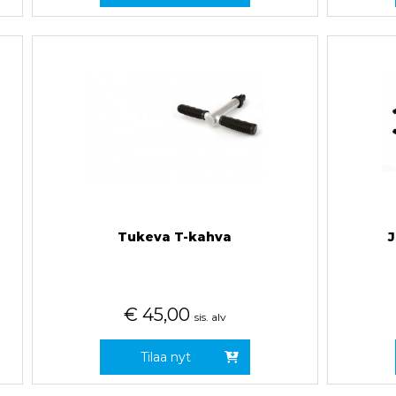
Tukeva T-kahva
J
€
45,00
sis. alv
Tilaa nyt