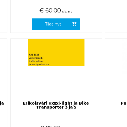
€
60,00
sis. alv
Tilaa nyt
ja
Erikoisväri Hxxxl-light ja Bike
Fu
Transporter 3 ja 5