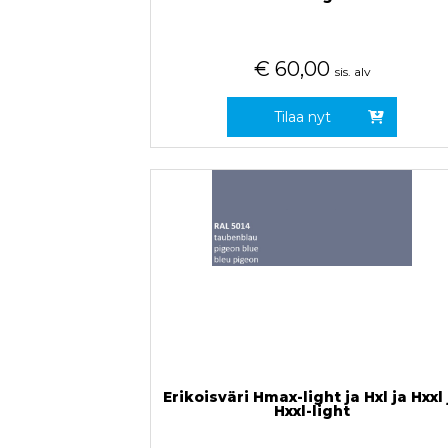
€
60,00
sis. alv
Tilaa nyt
Erikoisväri Hmax-light ja Hxl ja Hxxl 
Hxxl-light