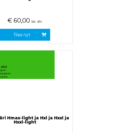
€
60,00
sis. alv
Tilaa nyt
äri Hmax-light ja Hxl ja Hxxl ja
Hxxl-light