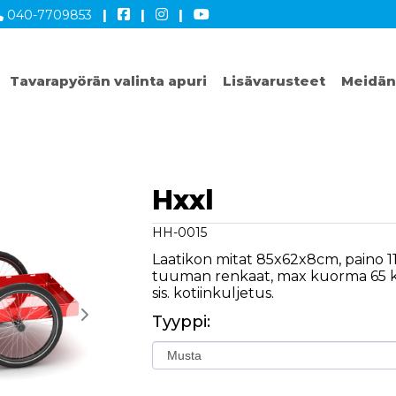
040-7709853
|
|
|
Tavarapyörän valinta apuri
Lisävarusteet
Meidän
Hxxl
HH-0015
Laatikon mitat 85x62x8cm, paino 1
tuuman renkaat, max kuorma 65 kg
sis. kotiinkuljetus.
Tyyppi: