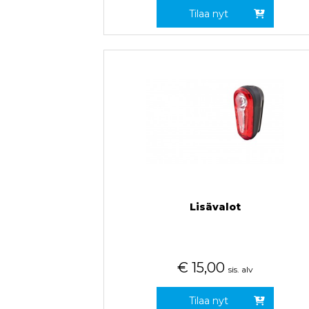
Tilaa nyt
Lisävalot
€
15,00
sis. alv
Tilaa nyt