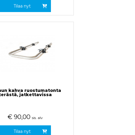
Tilaa nyt
nun kahva ruostumatonta
terästä, jatkettavissa
€
90,00
sis. alv
Tilaa nyt