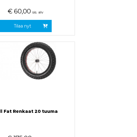
€
60,00
sis. alv
Tilaa nyt
ll Fat Renkaat 20 tuuma