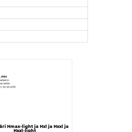
äri Hmax-light ja Hxl ja Hxxl ja
Hxxl-light