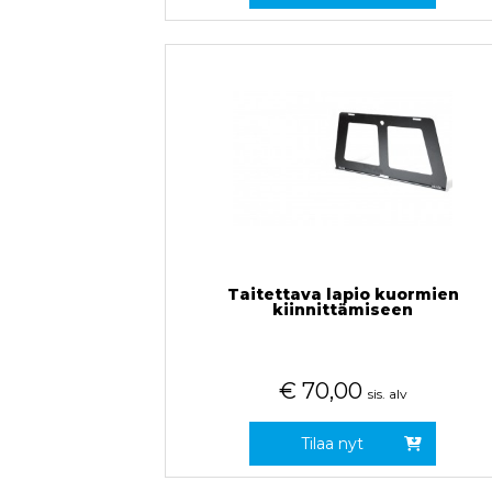
Taitettava lapio kuormien
kiinnittämiseen
€
70,00
sis. alv
Tilaa nyt