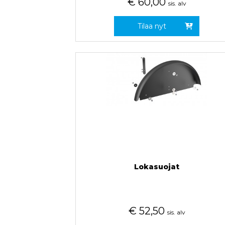
€
60,00
sis. alv
Tilaa nyt
Lokasuojat
€
52,50
sis. alv