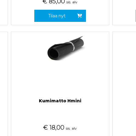
€
85,00
sis. alv
Tilaa nyt
Kumimatto Hmini
€
18,00
sis. alv