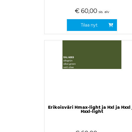
€
60,00
sis. alv
Tilaa nyt
Erikoisväri Hmax-light ja Hxl ja Hxxl 
Hxxl-light