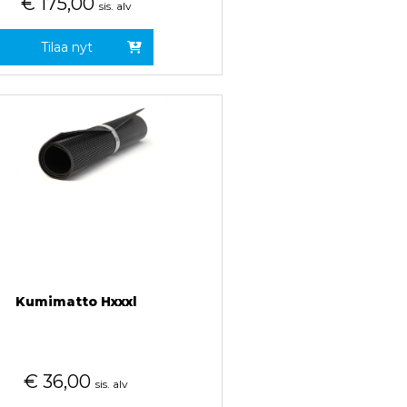
€
175,00
sis. alv
Tilaa nyt
Kumimatto Hxxxl
€
36,00
sis. alv