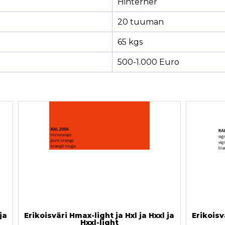
Hinterher
20 tuuman
65 kgs
500-1.000 Euro
ja
Erikoisväri Hmax-light ja Hxl ja Hxxl ja
Erikoisv
Hxxl-light