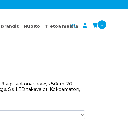
0
 brandit
Huolto
Tietoa meistä
1,9 kgs, kokonaisleveys 80cm, 20
s. Sis. LED takavalot. Kokoamaton,