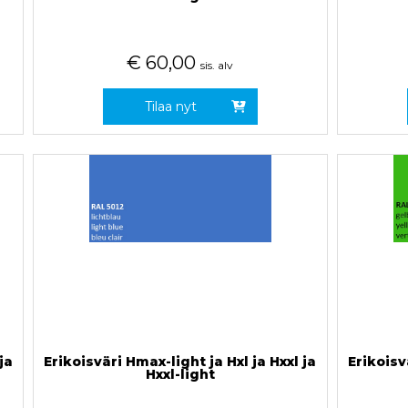
€
60,00
sis. alv
Tilaa nyt
ja
Erikoisväri Hmax-light ja Hxl ja Hxxl ja
Erikoisv
Hxxl-light