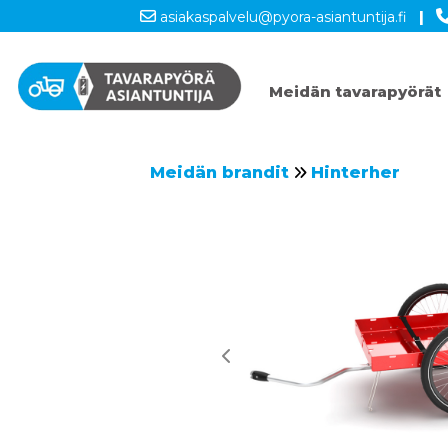
asiakaspalvelu@pyora-asiantuntija.fi
|
Meidän tavarapyörät
Meidän brandit
Hinterher