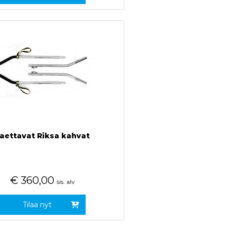
aettavat Riksa kahvat
€
360,00
sis. alv
Tilaa nyt