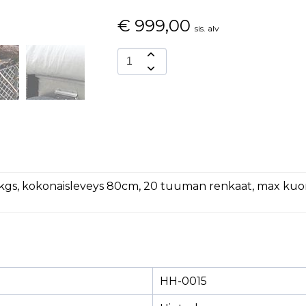
€
999,00
sis. alv
 kgs, kokonaisleveys 80cm, 20 tuuman renkaat, max kuorm
HH-0015