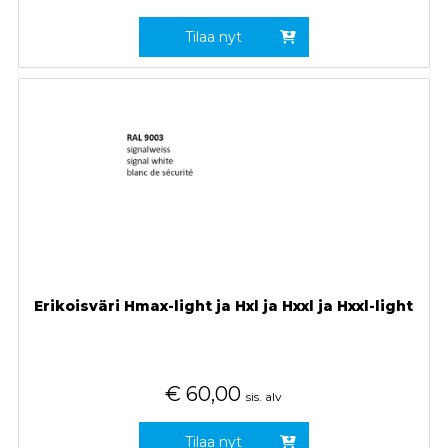
Tilaa nyt
Erikoisväri Hmax-light ja Hxl ja Hxxl ja Hxxl-light
€
60,00
sis. alv
Tilaa nyt