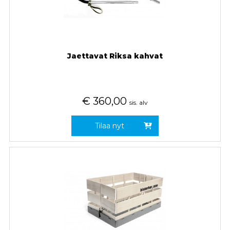
Jaettavat Riksa kahvat
€
360,00
sis. alv
Tilaa nyt