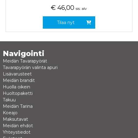
€
46,00
sis. alv
Tilaa nyt
Navigointi
Meidän Tavarapyörät
Tavarapyörän valinta apuri
Lisävarusteet
Meidän brandit
Huolla oikein
Huoltopaketti
Takuu
Meidän Tarina
Koeajo
Maksutavat
Meidän ehdot
Yhteystiedot