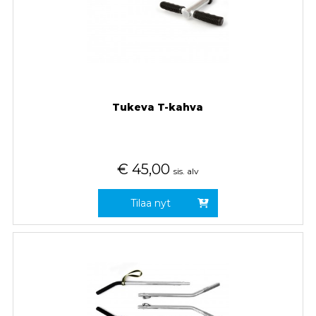
Tukeva T-kahva
€
45,00
sis. alv
Tilaa nyt