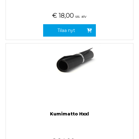
€
18,00
sis. alv
Tilaa nyt
Kumimatto Hxxl