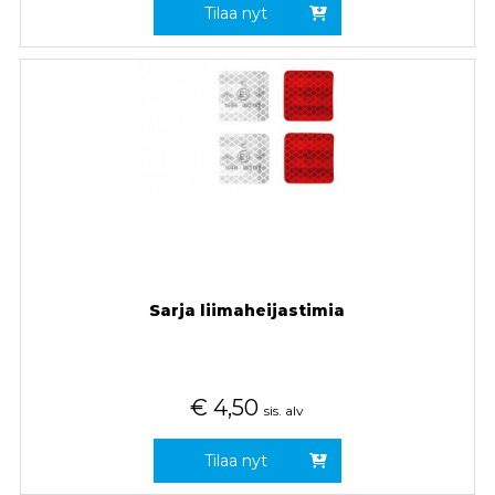
Tilaa nyt
Sarja liimaheijastimia
€
4,50
sis. alv
Tilaa nyt