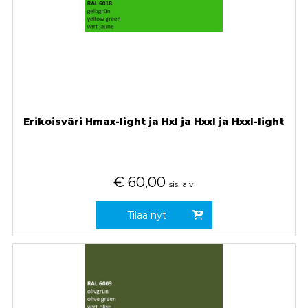
Erikoisväri Hmax-light ja Hxl ja Hxxl ja Hxxl-light
€
60,00
sis. alv
Tilaa nyt