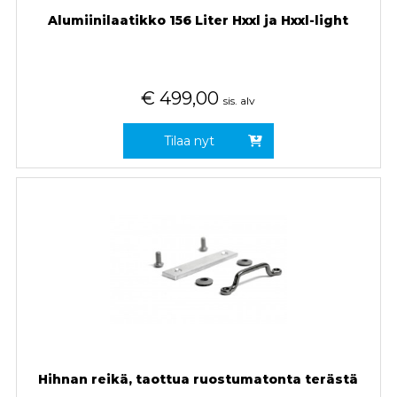
Alumiinilaatikko 156 Liter Hxxl ja Hxxl-light
€
499,00
sis. alv
Tilaa nyt
Hihnan reikä, taottua ruostumatonta terästä