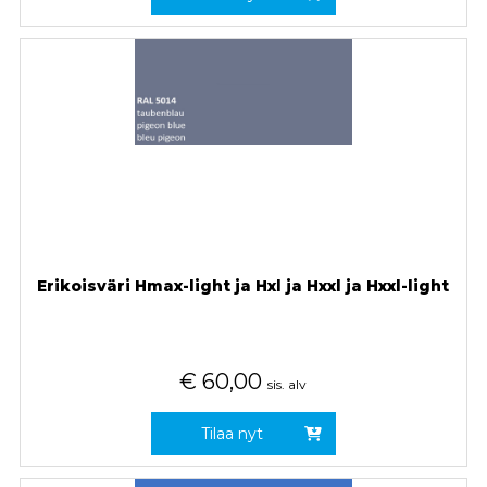
Erikoisväri Hmax-light ja Hxl ja Hxxl ja Hxxl-light
€
60,00
sis. alv
Tilaa nyt