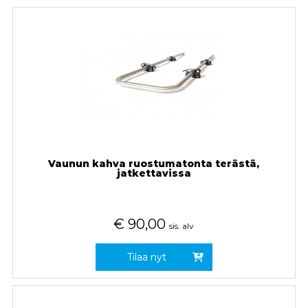
Vaunun kahva ruostumatonta terästä,
jatkettavissa
€
90,00
sis. alv
Tilaa nyt