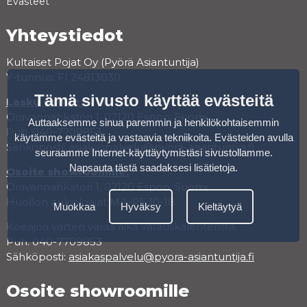
Evästeet
Yhteystiedot
Kultaiset Pojat Oy (Pyörä Asiantuntija)
Y-tunnus: FI 24813030
Tämä sivusto käyttää evästeitä
Lasku osoite:
Oravannahkatori 1, 02120 Espoo, Suomi
Auttaaksemme sinua paremmin ja henkilökohtaisemmin
Puh. 040-7709853
käytämme evästeitä ja vastaavia tekniikoita. Evästeiden avulla
Sähköposti:
asiakaspalvelu@pyora-asiantuntija.fi
seuraamme Internet-käyttäytymistäsi sivustollamme.
Napsauta tästä saadaksesi lisätietoja
.
Osoite showroomille:
Oravannahkatori 1, 02120 Espoo, Suomi
Huollon aukioloajat MA-PE 10-18
Muokkaa
Hyväksy
Kieltäytyä
Koeajoa varten varaa aika varauskalenterista.
Puh. 040-7709853
Sähköposti:
asiakaspalvelu@pyora-asiantuntija.fi
Osoite showroomille