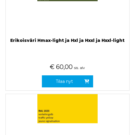
Erikoisväri Hmax-light ja Hxl ja Hxxl ja Hxxl-light
€
60,00
sis. alv
Tilaa nyt