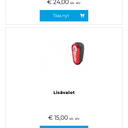
€
24,00
sis. alv
Tilaa nyt
Lisävalot
€
15,00
sis. alv