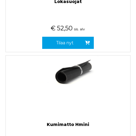
Lokasuojat
€
52,50
sis. alv
Tilaa nyt
Kumimatto Hmini