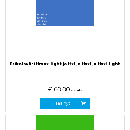
Erikoisväri Hmax-light ja Hxl ja Hxxl ja Hxxl-light
€
60,00
sis. alv
Tilaa nyt