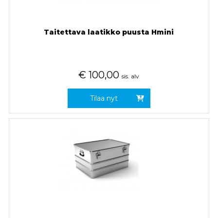
Taitettava laatikko puusta Hmini
€
100,00
sis. alv
Tilaa nyt