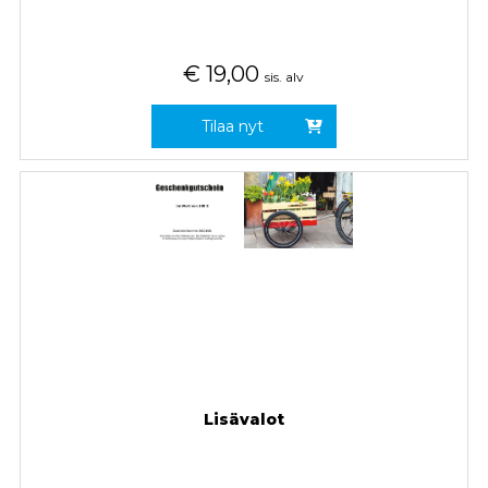
€
19,00
sis. alv
Tilaa nyt
Lisävalot