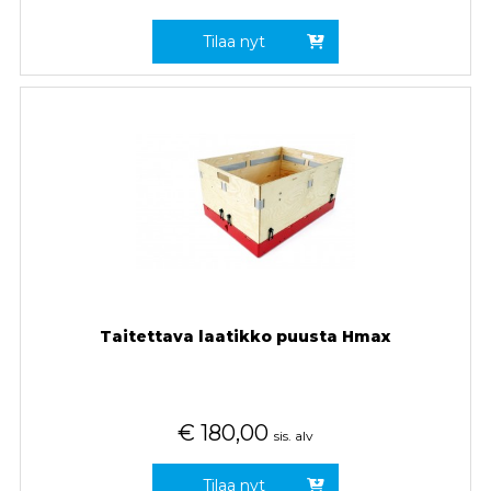
Tilaa nyt
Taitettava laatikko puusta Hmax
€
180,00
sis. alv
Tilaa nyt