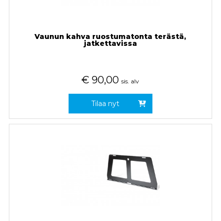
Vaunun kahva ruostumatonta terästä,
jatkettavissa
€
90,00
sis. alv
Tilaa nyt