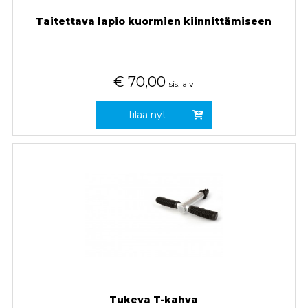
Taitettava lapio kuormien kiinnittämiseen
€
70,00
sis. alv
Tilaa nyt
Tukeva T-kahva