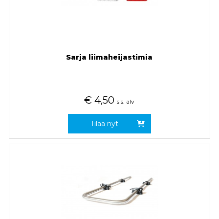
Sarja liimaheijastimia
€
4,50
sis. alv
Tilaa nyt