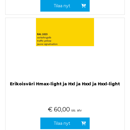
Tilaa nyt
Erikoisväri Hmax-light ja Hxl ja Hxxl ja Hxxl-light
€
60,00
sis. alv
Tilaa nyt