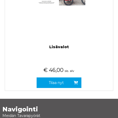
Lisävalot
€
46,00
sis. alv
Tilaa nyt
Navigointi
Meidän Tavarapyörät