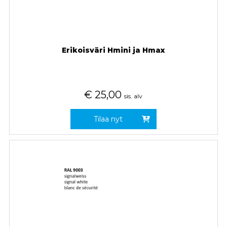
Erikoisväri Hmini ja Hmax
€
25,00
sis. alv
Tilaa nyt