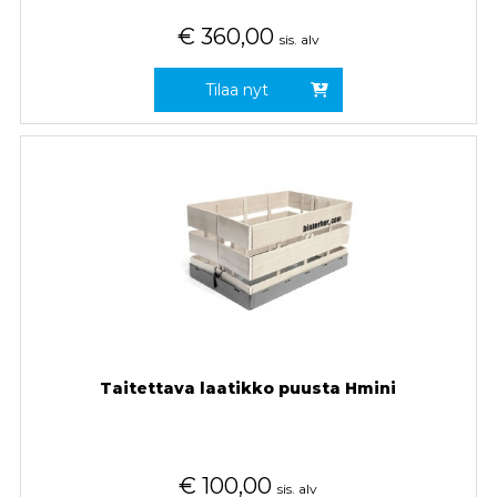
€
360,00
sis. alv
Tilaa nyt
Taitettava laatikko puusta Hmini
€
100,00
sis. alv