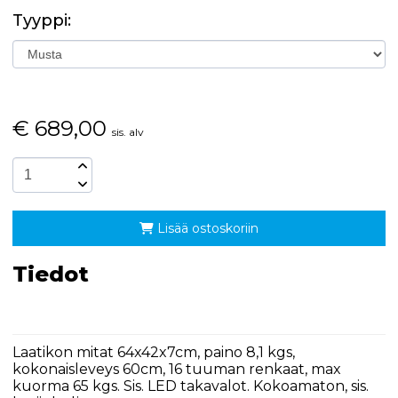
Tyyppi:
€
689,00
sis. alv
Lisää ostoskoriin
Tiedot
Laatikon mitat 64x42x7cm, paino 8,1 kgs,
kokonaisleveys 60cm, 16 tuuman renkaat, max
kuorma 65 kgs. Sis. LED takavalot. Kokoamaton, sis.