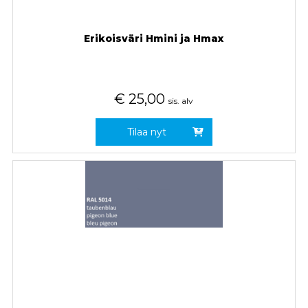
Erikoisväri Hmini ja Hmax
€
25,00
sis. alv
Tilaa nyt