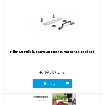
Hihnan reikä, taottua ruostumatonta terästä
€
19,00
sis. alv
Tilaa nyt