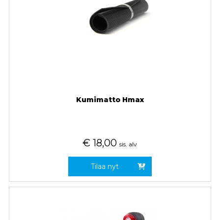
Kumimatto Hmax
€
18,00
sis. alv
Tilaa nyt