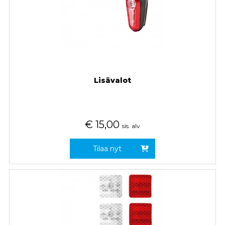
Lisävalot
€
15,00
sis. alv
Tilaa nyt