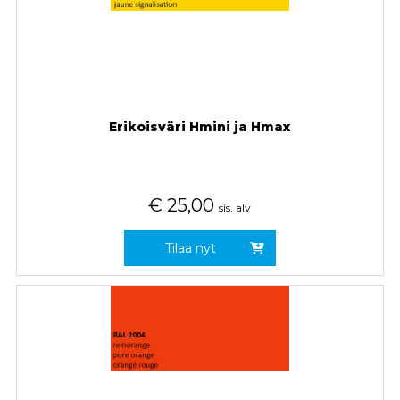
Erikoisväri Hmini ja Hmax
€
25,00
sis. alv
Tilaa nyt