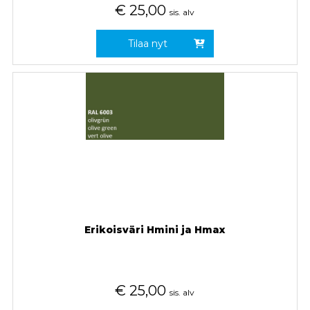
€
25,00
sis. alv
Tilaa nyt
Erikoisväri Hmini ja Hmax
€
25,00
sis. alv