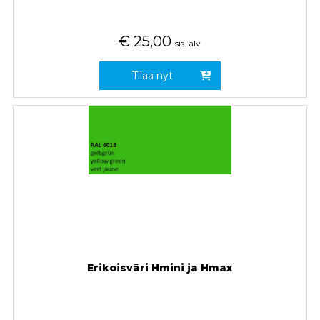
€
25,00
sis. alv
Tilaa nyt
Erikoisväri Hmini ja Hmax