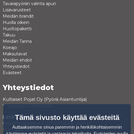
Tavarapyörän valinta apuri
Lisävarusteet
Meidän brandit
Huolla oikein
Huoltopaketti
Takuu
Meidän Tarina
Koeajo
Maksutavat
Meidän ehdot
Yhteystiedot
Evästeet
Yhteystiedot
Kultaiset Pojat Oy (Pyörä Asiantuntija)
Y-tunnus: FI 24813030
Tämä sivusto käyttää evästeitä
Lasku osoite:
Oravannahkatori 1, 02120 Espoo, Suomi
Auttaaksemme sinua paremmin ja henkilökohtaisemmin
Puh. 040-7709853
käytämme evästeitä ja vastaavia tekniikoita. Evästeiden avulla