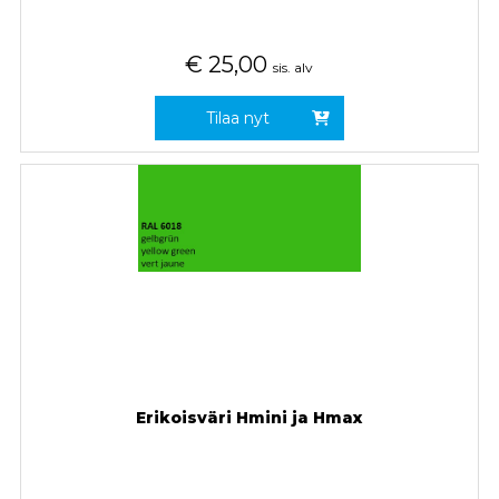
€
25,00
sis. alv
Tilaa nyt
Erikoisväri Hmini ja Hmax