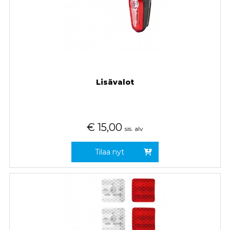
Lisävalot
€
15,00
sis. alv
Tilaa nyt