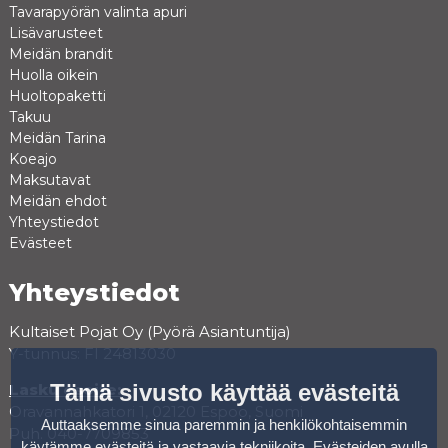
Tavarapyörän valinta apuri
Lisävarusteet
Meidän brandit
Huolla oikein
Huoltopaketti
Takuu
Meidän Tarina
Koeajo
Maksutavat
Meidän ehdot
Yhteystiedot
Evästeet
Yhteystiedot
Kultaiset Pojat Oy (Pyörä Asiantuntija)
Y-tunnus: FI 24813030
Tämä sivusto käyttää evästeitä
Lasku osoite:
Oravannahkatori 1, 02120 Espoo, Suomi
Auttaaksemme sinua paremmin ja henkilökohtaisemmin
Puh. 040-7709853
käytämme evästeitä ja vastaavia tekniikoita. Evästeiden avulla