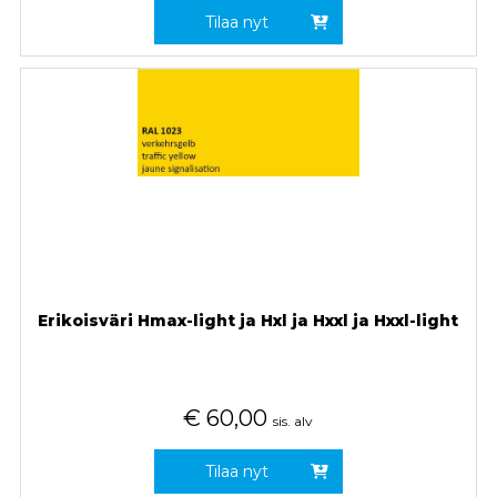
Tilaa nyt
Erikoisväri Hmax-light ja Hxl ja Hxxl ja Hxxl-light
€
60,00
sis. alv
Tilaa nyt