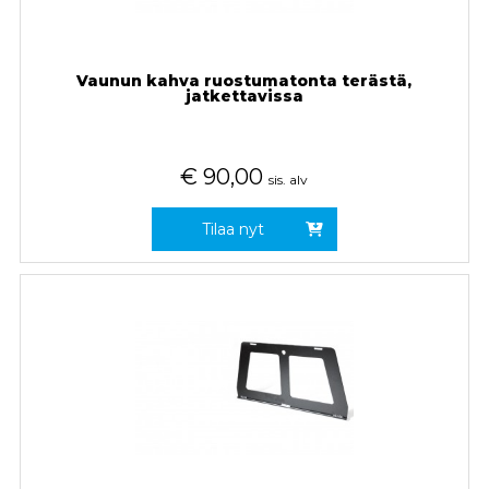
Vaunun kahva ruostumatonta terästä,
jatkettavissa
€
90,00
sis. alv
Tilaa nyt