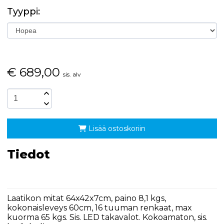
Tyyppi:
€
689,00
sis. alv
Lisää ostoskoriin
Tiedot
Laatikon mitat 64x42x7cm, paino 8,1 kgs,
kokonaisleveys 60cm, 16 tuuman renkaat, max
kuorma 65 kgs. Sis. LED takavalot. Kokoamaton, sis.