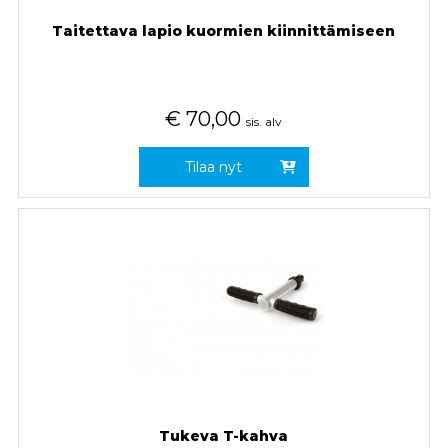
Taitettava lapio kuormien kiinnittämiseen
€
70,00
sis. alv
Tilaa nyt
Tukeva T-kahva