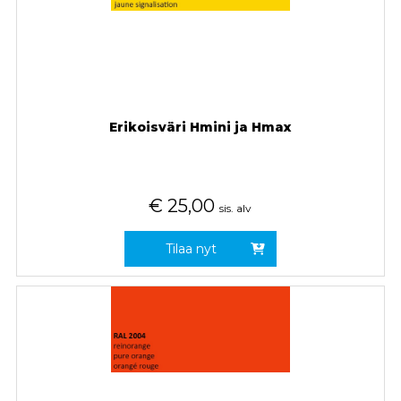
Erikoisväri Hmini ja Hmax
€
25,00
sis. alv
Tilaa nyt