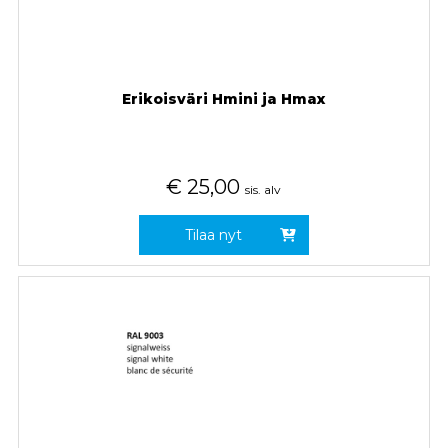
Erikoisväri Hmini ja Hmax
€
25,00
sis. alv
Tilaa nyt