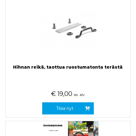
Hihnan reikä, taottua ruostumatonta terästä
€
19,00
sis. alv
Tilaa nyt