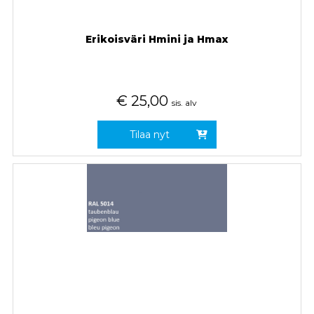
Erikoisväri Hmini ja Hmax
€
25,00
sis. alv
Tilaa nyt