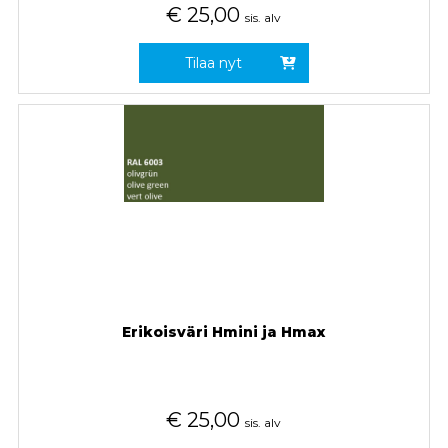
€
25,00
sis. alv
Tilaa nyt
Erikoisväri Hmini ja Hmax
€
25,00
sis. alv