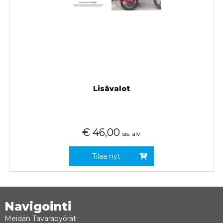
Lisävalot
€
46,00
sis. alv
Tilaa nyt
Navigointi
Meidän Tavarapyörät