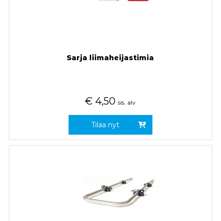
Sarja liimaheijastimia
€
4,50
sis. alv
Tilaa nyt