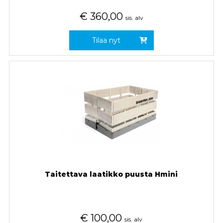
€
360,00
sis. alv
Tilaa nyt
Taitettava laatikko puusta Hmini
€
100,00
sis. alv