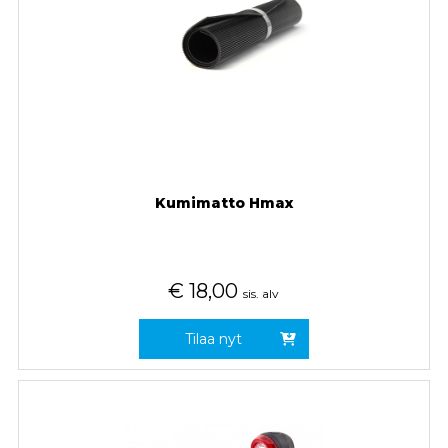
Kumimatto Hmax
€
18,00
sis. alv
Tilaa nyt