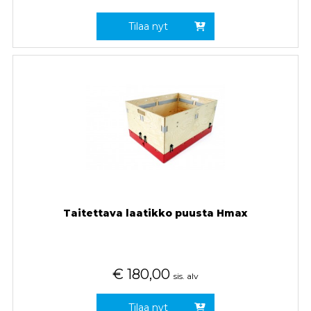
Tilaa nyt
Taitettava laatikko puusta Hmax
€
180,00
sis. alv
Tilaa nyt