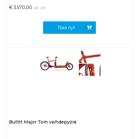
€
3.570,00
sis. alv
Tilaa nyt
Bullitt Major Tom vaihdepyörä