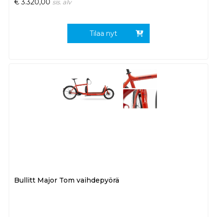
€
3.320,00
sis. alv
Tilaa nyt
Bullitt Major Tom vaihdepyörä