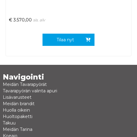
€
3.570,00
sis. alv
Tilaa nyt
Navigointi
Meidän Tavarapyörät
Tavarapyörän valinta apuri
Lisävarusteet
Meidän brandit
Huolla oikein
Huoltopaketti
Takuu
Meidän Tarina
Koeajo