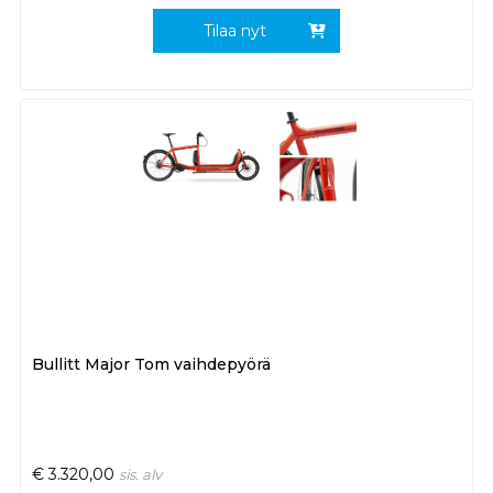
Tilaa nyt
Bullitt Major Tom vaihdepyörä
€
3.320,00
sis. alv