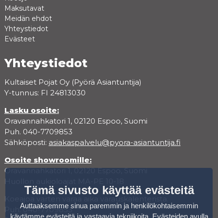
Maksutavat
Meidän ehdot
Yhteystiedot
Evästeet
Yhteystiedot
Kultaiset Pojat Oy (Pyörä Asiantuntija)
Y-tunnus: FI 24813030
Lasku osoite:
Oravannahkatori 1, 02120 Espoo, Suomi
Puh. 040-7709853
Sähköposti:
asiakaspalvelu@pyora-asiantuntija.fi
Osoite showroomille:
Oravannahkatori 1, 02120 Espoo, Suomi
Huollon aukioloajat MA-PE 10-18
Tämä sivusto käyttää evästeitä
Koeajoa varten varaa aika varauskalenterista.
Auttaaksemme sinua paremmin ja henkilökohtaisemmin
Puh. 040-7709853
käytämme evästeitä ja vastaavia tekniikoita. Evästeiden avulla