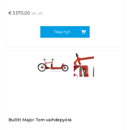
€
3.570,00
sis. alv
Tilaa nyt
Bullitt Major Tom vaihdepyörä