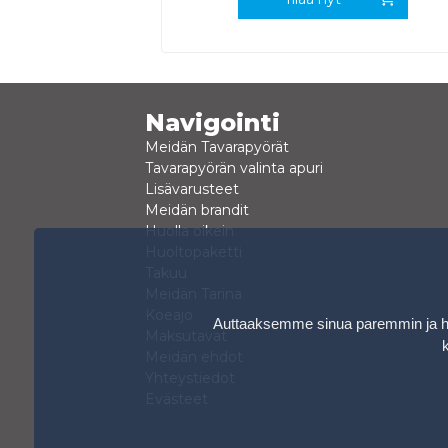
Navigointi
Meidän Tavarapyörät
Tavarapyörän valinta apuri
Lisävarusteet
Meidän brandit
Huolla oikein
Huoltopaketti
Takuu
Meidän Tarina
Koeajo
Auttaaksemme sinua paremmin ja hen
Maksutavat
Meidän ehdot
Yhteystiedot
Evästeet