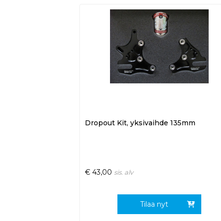
Dropout Kit, yksivaihde 135mm
€
43,00
sis. alv
Tilaa nyt