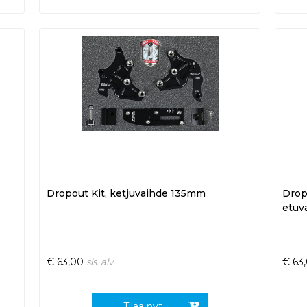
Dropout Kit, ketjuvaihde 135mm
Drop
etuva
€
63,00
€
63
sis. alv
Tilaa nyt