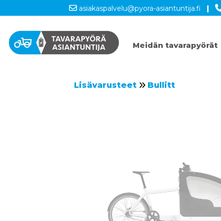
asiakaspalvelu@pyora-asiantuntija.fi
|
Meidän tavarapyörät
Lisävarusteet
Bullitt