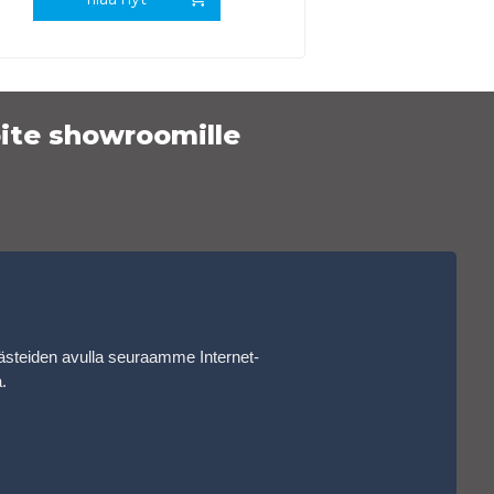
ite showroomille
ästeiden avulla seuraamme Internet-
a
.