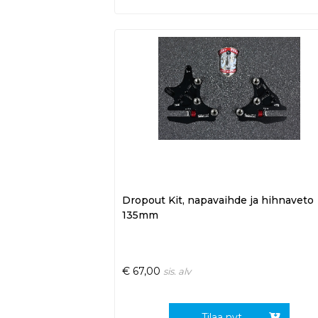
Dropout Kit, napavaihde ja hihnaveto
135mm
€
67,00
sis. alv
Tilaa nyt