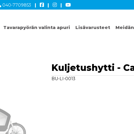
040-7709853
|
|
|
Tavarapyörän valinta apuri
Lisävarusteet
Meidän
Kuljetushytti - 
BU-LI-0013