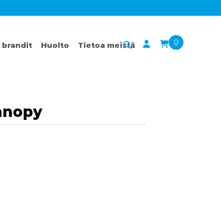
0
 brandit
Huolto
Tietoa meistä
Canopy