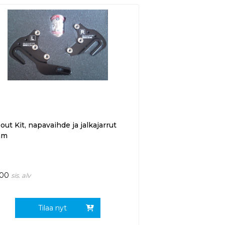
ut Kit, napavaihde ja jalkajarrut
mm
,00
sis. alv
Tilaa nyt