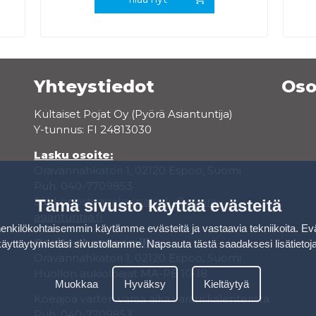
Yhteystiedot
Oso
Kultaiset Pojat Oy (Pyörä Asiantuntija)
Y-tunnus: FI 24813030
Lasku osoite:
Oravannahkatori 1, 02120 Espoo, Suomi
Puh. 040-7709853
Sähköposti:
asiakaspalvelu@pyora-
Tämä sivusto käyttää evästeitä
asiantuntija.fi
kilökohtaisemmin käytämme evästeitä ja vastaavia tekniikoita. Ev
Osoite showroomille:
käyttäytymistäsi sivustollamme.
Napsauta tästä saadaksesi lisätietoj
Oravannahkatori 1, 02120 Espoo, Suomi
Huollon aukioloajat MA-PE 10-18
Muokkaa
Hyväksy
Kieltäytyä
Koeajoa varten varaa aika varauskalenterista.
Puh. 040-7709853