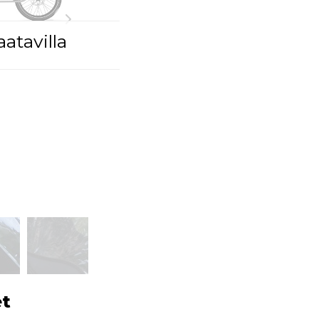
atavilla
et