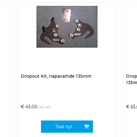
Dropout Kit, napavaihde 135mm
Dropo
135
€
43,00
€
63
sis. alv
Tilaa nyt