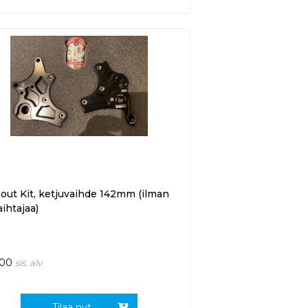
out Kit, ketjuvaihde 142mm (ilman
ihtajaa)
,00
sis. alv
Tilaa nyt