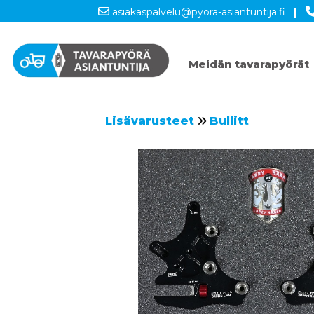
asiakaspalvelu@pyora-asiantuntija.fi
|
Meidän tavarapyörät
Lisävarusteet
Bullitt