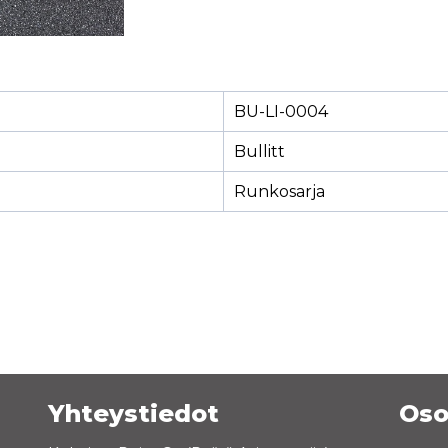
BU-LI-0004
Bullitt
Runkosarja
Yhteystiedot
Oso