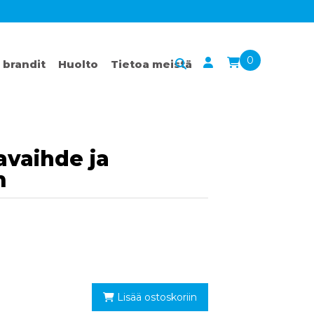
0
 brandit
Huolto
Tietoa meistä
avaihde ja
m
Lisää ostoskoriin