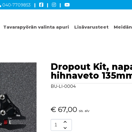
040-7709853
|
|
|
Tavarapyörän valinta apuri
Lisävarusteet
Meidän
Dropout Kit, nap
hihnaveto 135m
BU-LI-0004
€
67,00
sis. alv