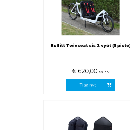
Bullitt Twinseat sis 2 vyöt (5 piste
€
620,00
sis. alv
Tilaa nyt