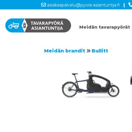
asiakaspalvelu@pyora-asiantuntija.fi
|
Meidän tavarapyörät
Meidän brandit
Bullitt