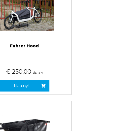
Fahrer Hood
€
250,00
sis. alv
Tilaa nyt