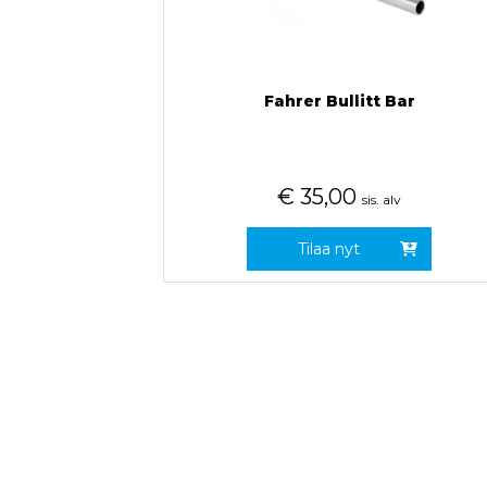
Fahrer Bullitt Bar
€
35,00
sis. alv
Tilaa nyt