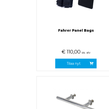
Fahrer Panel Bags
€
110,00
sis. alv
Tilaa nyt