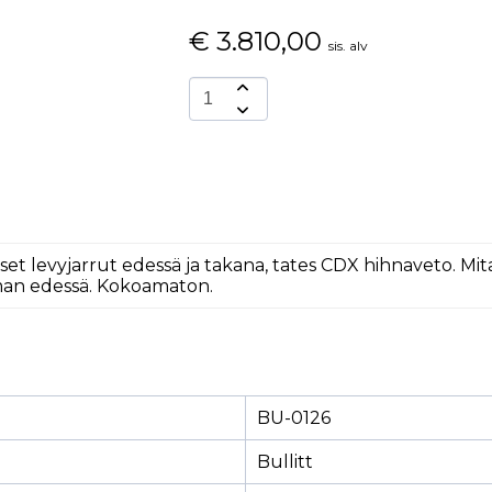
€
3.810,00
sis. alv
iset levyjarrut edessä ja takana, tates CDX hihnaveto. Mi
man edessä. Kokoamaton.
BU-0126
Bullitt