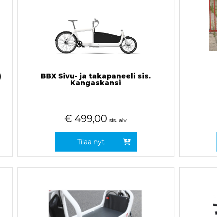
)
BBX Sivu- ja takapaneeli sis.
Kangaskansi
€
499,00
sis. alv
Tilaa nyt