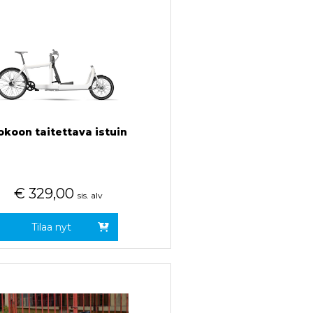
okoon taitettava istuin
€
329,00
sis. alv
Tilaa nyt