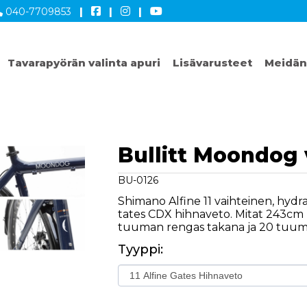
040-7709853
|
|
|
Tavarapyörän valinta apuri
Lisävarusteet
Meidän
Bullitt Moondog
BU-0126
Shimano Alfine 11 vaihteinen, hydra
tates CDX hihnaveto. Mitat 243cm P
tuuman rengas takana ja 20 tuum
Tyyppi: