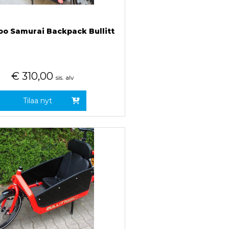
o Samurai Backpack Bullitt
€
310,00
sis. alv
Tilaa nyt