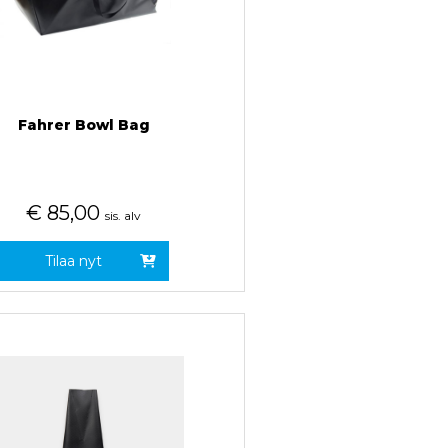
Fahrer Bowl Bag
€
85,00
sis. alv
Tilaa nyt