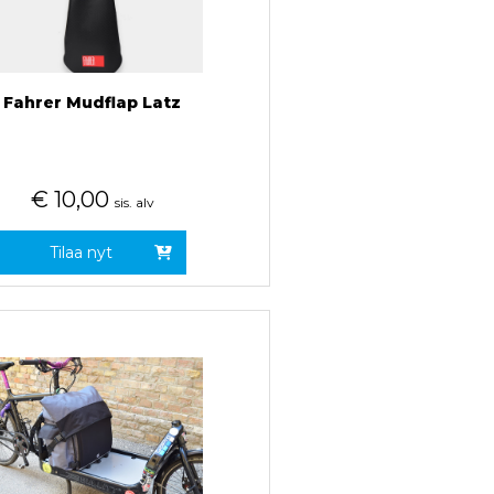
Fahrer Mudflap Latz
€
10,00
sis. alv
Tilaa nyt