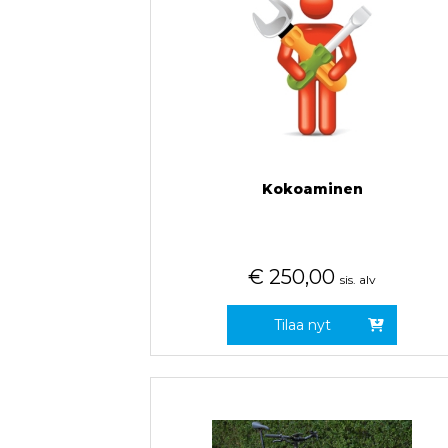
Kokoaminen
€
250,00
sis. alv
Tilaa nyt