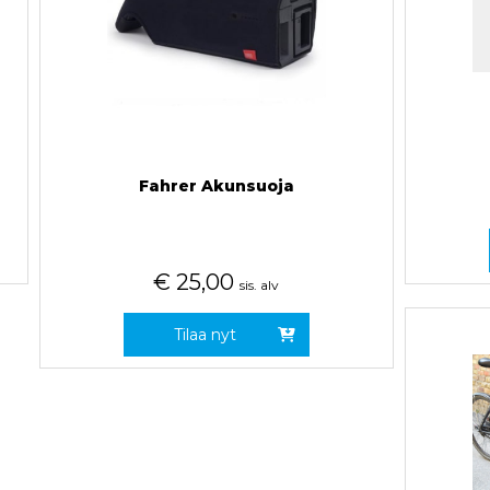
Fahrer Akunsuoja
€
25,00
sis. alv
Tilaa nyt