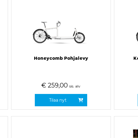
Honeycomb Pohjalevy
K
€
259,00
sis. alv
Tilaa nyt