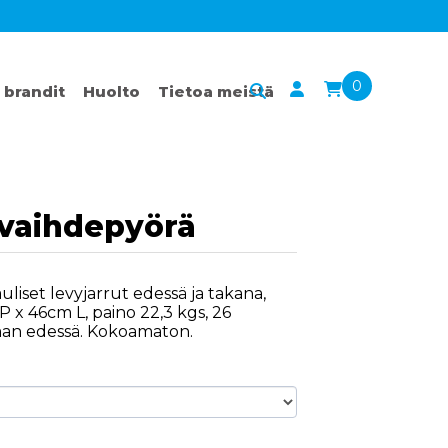
0
 brandit
Huolto
Tietoa meistä
 vaihdepyörä
uliset levyjarrut edessä ja takana,
 x 46cm L, paino 22,3 kgs, 26
an edessä. Kokoamaton.