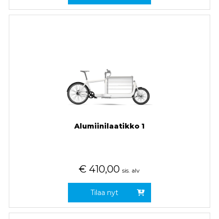
Alumiinilaatikko 1
€
410,00
sis. alv
Tilaa nyt