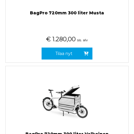
BagPro 720mm 300 liter Musta
€
1.280,00
sis. alv
Tilaa nyt