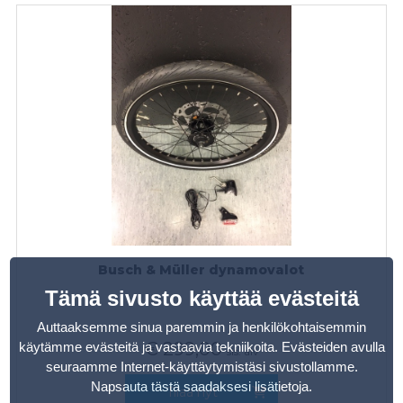
Busch & Müller dynamovalot
Tämä sivusto käyttää evästeitä
Auttaaksemme sinua paremmin ja henkilökohtaisemmin
€
299,00
käytämme evästeitä ja vastaavia tekniikoita. Evästeiden avulla
sis. alv
seuraamme Internet-käyttäytymistäsi sivustollamme.
Napsauta tästä saadaksesi lisätietoja
.
Tilaa nyt