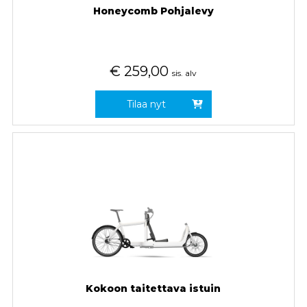
Honeycomb Pohjalevy
€
259,00
sis. alv
Tilaa nyt
Kokoon taitettava istuin