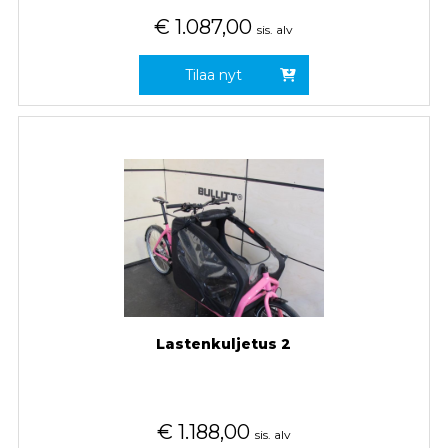
€
1.087,00
sis. alv
Tilaa nyt
Lastenkuljetus 2
€
1.188,00
sis. alv