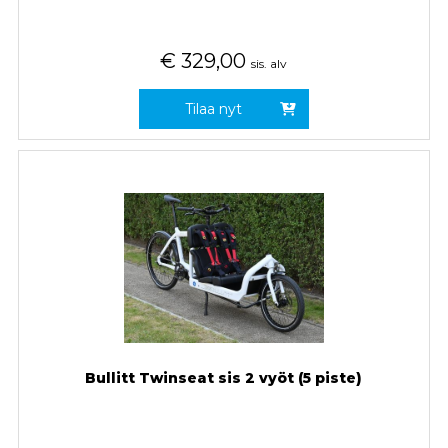
€
329,00
sis. alv
Tilaa nyt
Bullitt Twinseat sis 2 vyöt (5 piste)