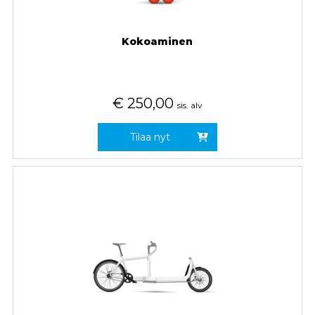
Kokoaminen
€
250,00
sis. alv
Tilaa nyt