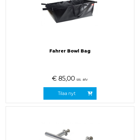
Fahrer Bowl Bag
€
85,00
sis. alv
Tilaa nyt