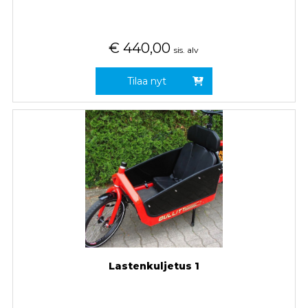
€
440,00
sis. alv
Tilaa nyt
Lastenkuljetus 1