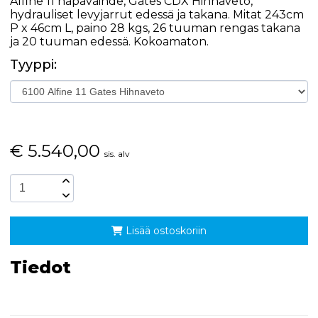
Alfine 11 napavaihde, Gates CDX Hihnaveto,
hydrauliset levyjarrut edessä ja takana. Mitat 243cm
P x 46cm L, paino 28 kgs, 26 tuuman rengas takana
ja 20 tuuman edessä. Kokoamaton.
Tyyppi:
€
5.540,00
sis. alv
Lisää ostoskoriin
Tiedot