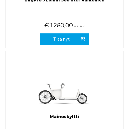
BagPro 720mm 300 liter Valkoinen
€
1.280,00
sis. alv
Tilaa nyt
Mainoskyltti