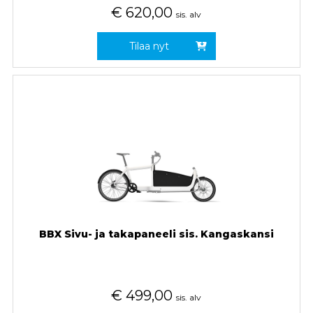
€
620,00
sis. alv
Tilaa nyt
BBX Sivu- ja takapaneeli sis. Kangaskansi
€
499,00
sis. alv