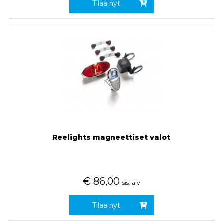
Tilaa nyt
Reelights magneettiset valot
€
86,00
sis. alv
Tilaa nyt