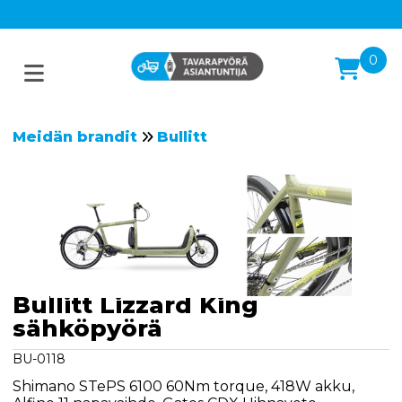
0
Meidän brandit
Bullitt
Bullitt Lizzard King
sähköpyörä
BU-0118
Shimano STePS 6100 60Nm torque, 418W akku,