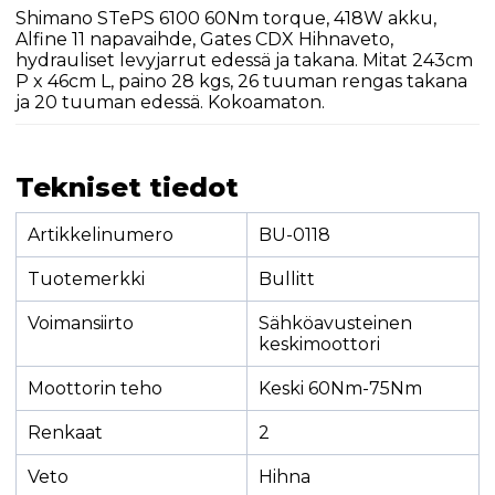
Shimano STePS 6100 60Nm torque, 418W akku,
Alfine 11 napavaihde, Gates CDX Hihnaveto,
hydrauliset levyjarrut edessä ja takana. Mitat 243cm
P x 46cm L, paino 28 kgs, 26 tuuman rengas takana
ja 20 tuuman edessä. Kokoamaton.
Tekniset tiedot
Artikkelinumero
BU-0118
Tuotemerkki
Bullitt
Voimansiirto
Sähköavusteinen
keskimoottori
Moottorin teho
Keski 60Nm-75Nm
Renkaat
2
Veto
Hihna