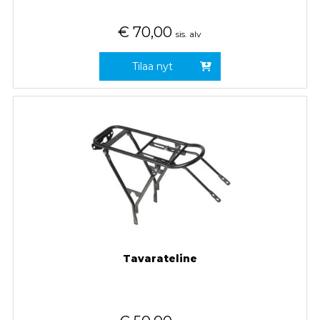
€
70,00
sis. alv
Tilaa nyt
Tavarateline