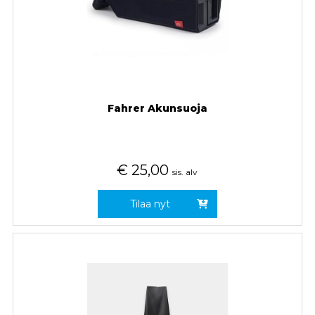
Fahrer Akunsuoja
€
25,00
sis. alv
Tilaa nyt