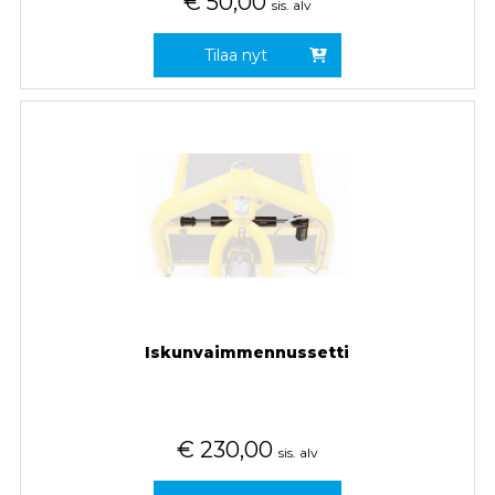
€
50,00
sis. alv
Tilaa nyt
Iskunvaimmennussetti
€
230,00
sis. alv