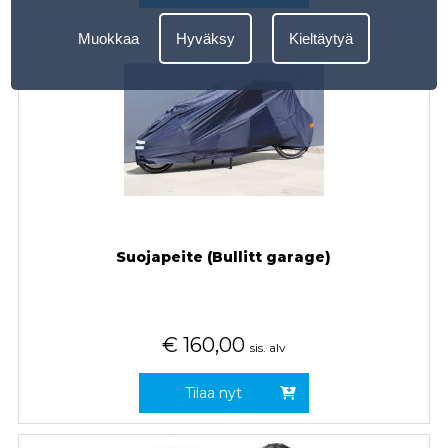
Muokkaa
Hyväksy
Kieltäytyä
Suojapeite (Bullitt garage)
€
160,00
sis. alv
Tilaa nyt