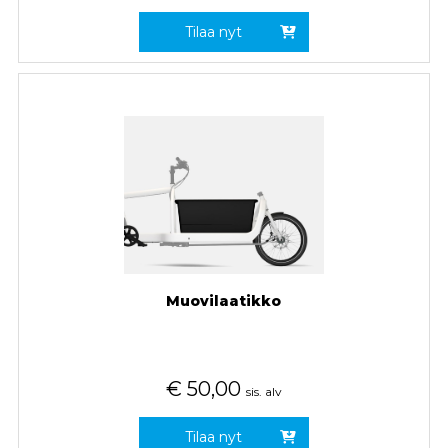
Tilaa nyt
Muovilaatikko
€
50,00
sis. alv
Tilaa nyt