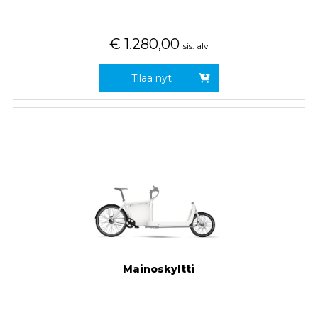
€
1.280,00
sis. alv
Tilaa nyt
Mainoskyltti