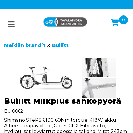
0
Meidän brandit
Bullitt
Bullitt Milkplus sähköpyörä
BU-0062
Shimano STePS 6100 60Nm torque, 418W akku,
Alfine 11 napavaihde, Gates CDX Hihnaveto,
hydrauliset levyjarrut edessä ja takana. Mitat 243cm