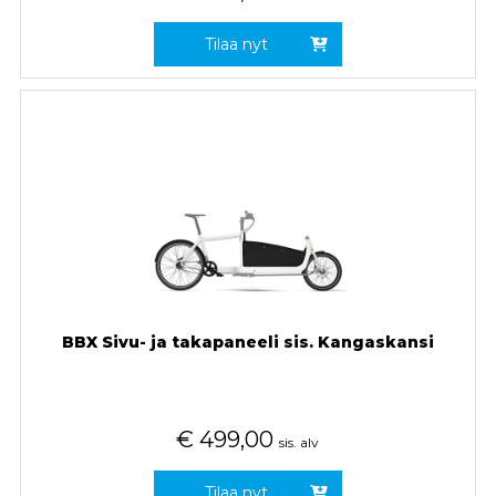
Tilaa nyt
BBX Sivu- ja takapaneeli sis. Kangaskansi
€
499,00
sis. alv
Tilaa nyt