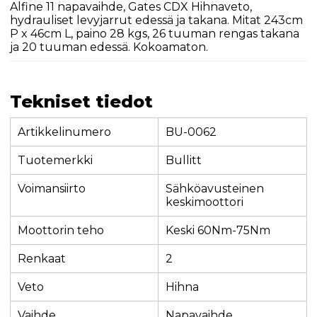
Alfine 11 napavaihde, Gates CDX Hihnaveto,
hydrauliset levyjarrut edessä ja takana. Mitat 243cm
P x 46cm L, paino 28 kgs, 26 tuuman rengas takana
ja 20 tuuman edessä. Kokoamaton.
Tekniset tiedot
Artikkelinumero
BU-0062
Tuotemerkki
Bullitt
Voimansiirto
Sähköavusteinen
keskimoottori
Moottorin teho
Keski 60Nm-75Nm
Renkaat
2
Veto
Hihna
Vaihde
Napavaihde