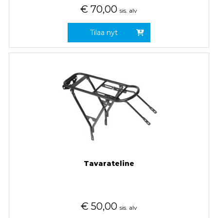
€
70,00
sis. alv
Tilaa nyt
Tavarateline
€
50,00
sis. alv