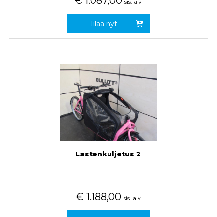
€
1.087,00
sis. alv
Tilaa nyt
Lastenkuljetus 2
€
1.188,00
sis. alv