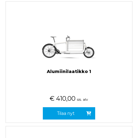
Alumiinilaatikko 1
€
410,00
sis. alv
Tilaa nyt