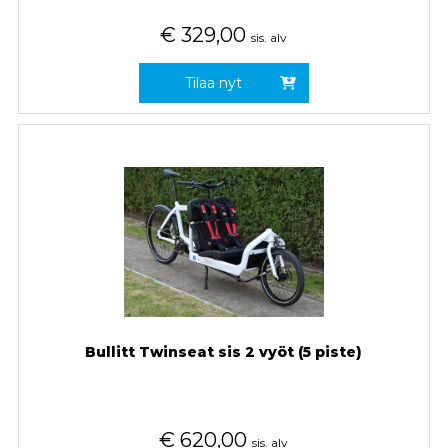
€
329,00
sis. alv
Tilaa nyt
Bullitt Twinseat sis 2 vyöt (5 piste)
€
620,00
sis. alv