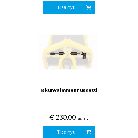
Tilaa nyt
Iskunvaimmennussetti
€
230,00
sis. alv
Tilaa nyt