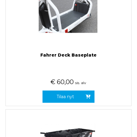
Fahrer Deck Baseplate
€
60,00
sis. alv
Tilaa nyt