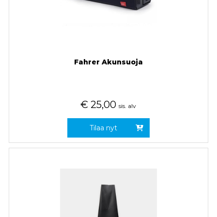
Fahrer Akunsuoja
€
25,00
sis. alv
Tilaa nyt