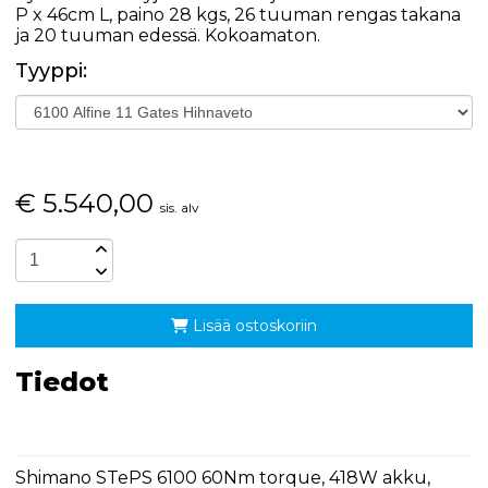
P x 46cm L, paino 28 kgs, 26 tuuman rengas takana
ja 20 tuuman edessä. Kokoamaton.
Tyyppi:
€
5.540,00
sis. alv
Lisää ostoskoriin
Tiedot
Shimano STePS 6100 60Nm torque, 418W akku,