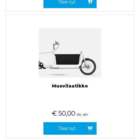
Tilaa nyt
Muovilaatikko
€
50,00
sis. alv
Tilaa nyt