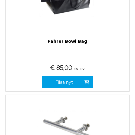
Fahrer Bowl Bag
€
85,00
sis. alv
Tilaa nyt