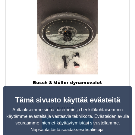
Busch & Müller dynamovalot
Tämä sivusto käyttää evästeitä
€
299,00
Auttaaksemme sinua paremmin ja henkilökohtaisemmin
sis. alv
käytämme evästeitä ja vastaavia tekniikoita. Evästeiden avulla
seuraamme Internet-käyttäytymistäsi sivustollamme.
Tilaa nyt
Napsauta tästä saadaksesi lisätietoja
.