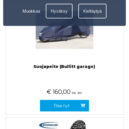
Muokkaa
Hyväksy
Kieltäytyä
Suojapeite (Bullitt garage)
€
160,00
sis. alv
Tilaa nyt