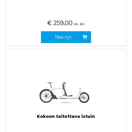
€
259,00
sis. alv
Tilaa nyt
Kokoon taitettava istuin