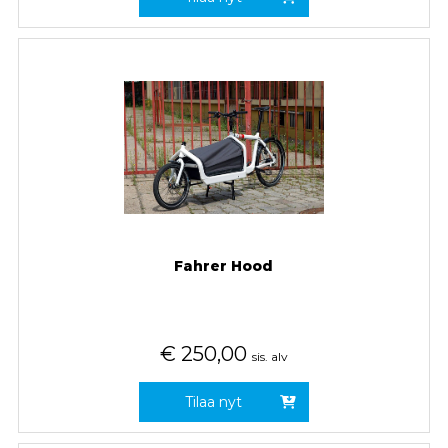
Fahrer Hood
€
250,00
sis. alv
Tilaa nyt