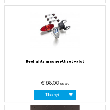
Reelights magneettiset valot
€
86,00
sis. alv
Tilaa nyt