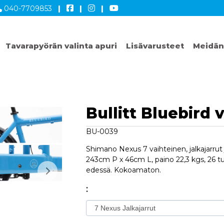
040-7709853
|
|
|
Tavarapyörän valinta apuri
Lisävarusteet
Meidän
Bullitt Bluebird
BU-0039
Shimano Nexus 7 vaihteinen, jalkajarrut j
243cm P x 46cm L, paino 22,3 kgs, 26 
edessä. Kokoamaton.
: