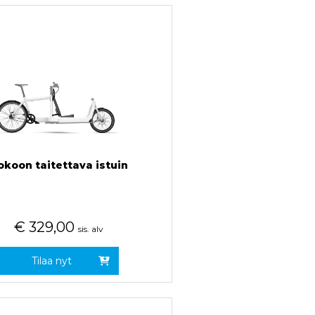
okoon taitettava istuin
€
329,00
sis. alv
Tilaa nyt