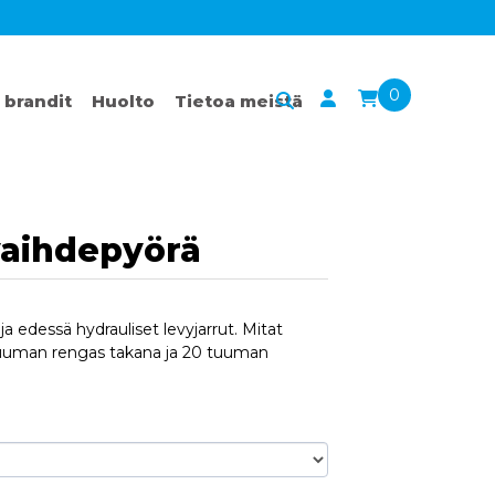
0
 brandit
Huolto
Tietoa meistä
 vaihdepyörä
a edessä hydrauliset levyjarrut. Mitat
tuuman rengas takana ja 20 tuuman