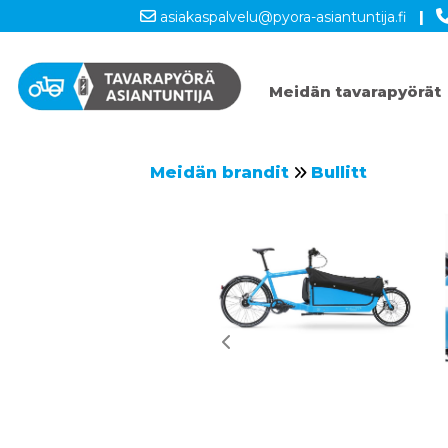
asiakaspalvelu@pyora-asiantuntija.fi
|
Meidän tavarapyörät
Meidän brandit
Bullitt