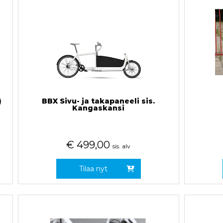
)
BBX Sivu- ja takapaneeli sis.
Kangaskansi
€
499,00
sis. alv
Tilaa nyt