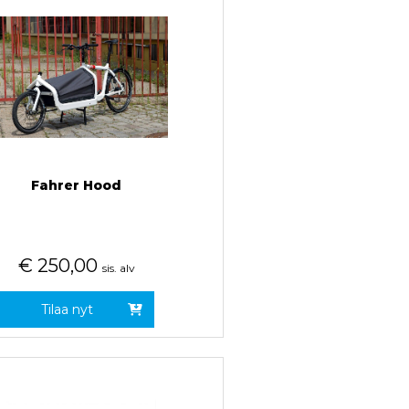
Fahrer Hood
€
250,00
sis. alv
Tilaa nyt