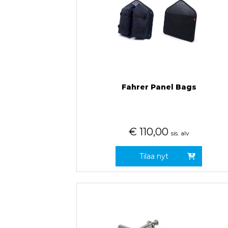
Fahrer Panel Bags
€
110,00
sis. alv
Tilaa nyt