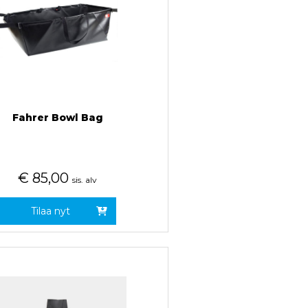
Fahrer Bowl Bag
€
85,00
sis. alv
Tilaa nyt