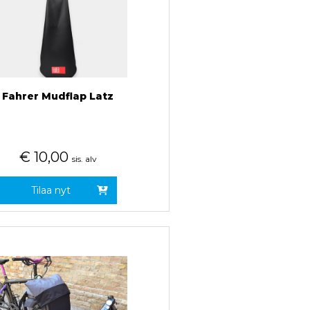
Fahrer Mudflap Latz
€
10,00
sis. alv
Tilaa nyt