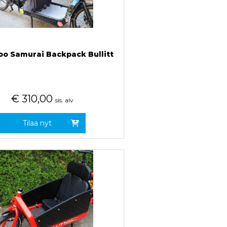
o Samurai Backpack Bullitt
€
310,00
sis. alv
Tilaa nyt