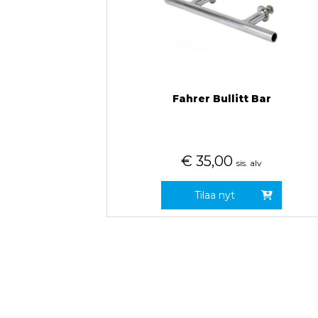
Fahrer Bullitt Bar
€
35,00
sis. alv
Tilaa nyt