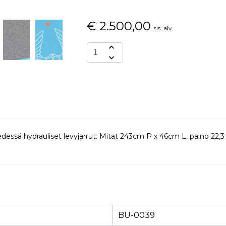
€
2.500,00
sis. alv
 edessä hydrauliset levyjarrut. Mitat 243cm P x 46cm L, paino 22,
BU-0039