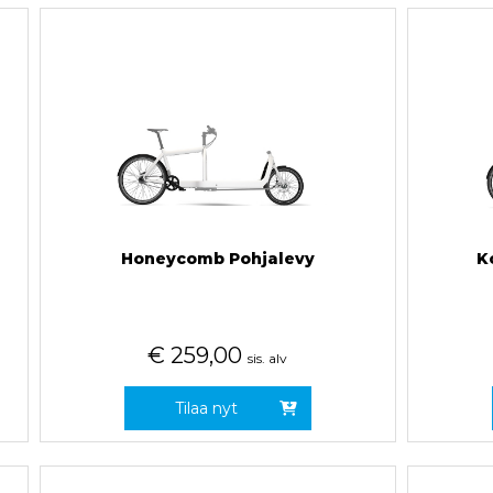
Honeycomb Pohjalevy
K
€
259,00
sis. alv
Tilaa nyt