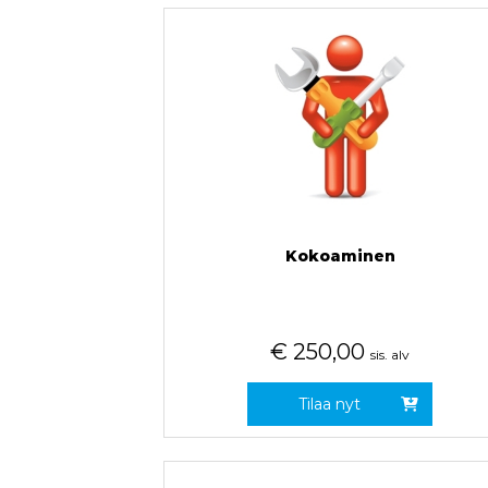
Kokoaminen
€
250,00
sis. alv
Tilaa nyt