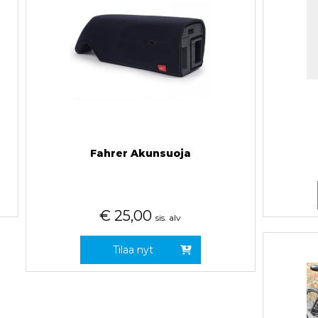
Fahrer Akunsuoja
€
25,00
sis. alv
Tilaa nyt