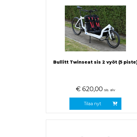
Bullitt Twinseat sis 2 vyöt (5 piste
€
620,00
sis. alv
Tilaa nyt