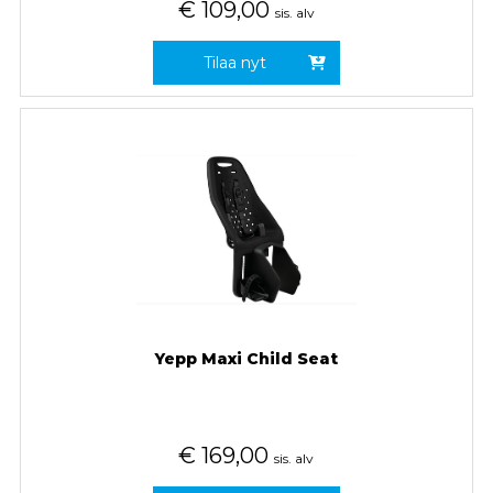
€
109,00
sis. alv
Tilaa nyt
Yepp Maxi Child Seat
€
169,00
sis. alv