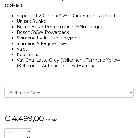
sopivaksi.
Super Fat 20 inch x 4.25” Duro Street Renkaat.
Unisex Runko
Bosch Bes 3 Performance 75Nm torque
Bosch 545W Powerpack
Shimano hydrauliset levyjarrut
Shimano 9 ketjuvaihde
Valot.
Koottuna.
Väri Chai Latte Grey (Valkoinen), Turmeric Yellow
(Keltainen), Anthracite Grey (Harmaa)
:
€
4.499,00
sis. alv