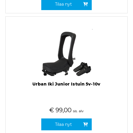
Tilaa nyt
Urban Iki Junior Istuin 5v-10v
€
99,00
sis. alv
Tilaa nyt