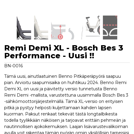
Remi Demi XL - Bosch Bes 3
Performance - Uusi !!
BN-0016
Tämä uusi, ainutlaatuinen Benno Pitkäperäpyörä saapuu
pian. Arvioitu saapumisaika on huhtikuu 2024. Benno Remi
Demi XL on uusi ja päivitetty versio tunnetusta Benno
Remi Demi -mallista, varustettuna uusimmalla Bosch Bes 3
-sähkömoottorijärjestelmällä. Tämä XL-versio on erityisen
pitkä ja pystyy helposti kuljettamaan kahden lapsen
kuorman. Paksut renkaat tekevät tästä longtailbikesta
todella tyylikkään näköisen ja tarjoavat erittäin pehmeän ja
nautinnollisen ajokokemuksen. Laajan lisävarustevalikoiman
avulla voit rakentaa tämän pyörän omiin yksilöllisiin tarpeisiisi