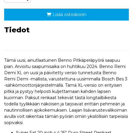
Lisää ostoskoriin
Tiedot
Tämä uusi, ainutlaatuinen Benno Pitkäperäpyörä saapuu
pian. Arvioitu saapumisaika on huhtikuu 2024. Benno Remi
Demi XL on uusi ja päivitetty versio tunnetusta Benno
Remi Demi -mallista, varustettuna uusimmalla Bosch Bes 3
-sähkömoottorijärjestelmällä. Tämä XL-versio on erityisen
pitkä ja pystyy helposti kuljettamaan kahden lapsen
kuorman. Paksut renkaat tekevät tästä longtailbikesta
todella tyylikkään näköisen ja tarjoavat erittäin pehmeän ja
nautinnollisen ajokokemuksen. Laajan lisävarustevalikoiman
avulla voit rakentaa tämän pyörän omiin yksilöllisiin tarpeisiisi
sopivaksi.
Super Fat 20 inch x 4.25” Duro Street Renkaat.