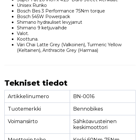
Unisex Runko
Bosch Bes 3 Performance 75Nm torque
Bosch 545W Powerpack
Shimano hydrauliset levyjarrut
Shimano 9 ketjuvaihde
Valot.
Koottuna.
Väri Chai Latte Grey (Valkoinen), Turmeric Yellow
(Keltainen), Anthracite Grey (Harmaa)
Tekniset tiedot
Artikkelinumero
BN-0016
Tuotemerkki
Bennobikes
Voimansiirto
Sähköavusteinen
keskimoottori
Moottorin teho
Keski 60Nm-75Nm