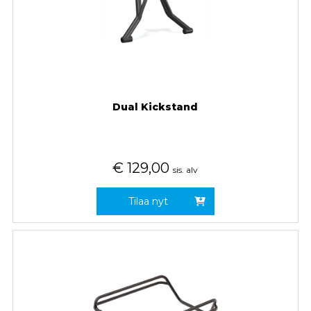
Dual Kickstand
€
129,00
sis. alv
Tilaa nyt