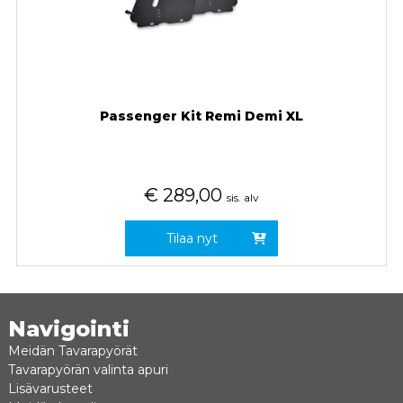
Passenger Kit Remi Demi XL
€
289,00
sis. alv
Tilaa nyt
Navigointi
Meidän Tavarapyörät
Tavarapyörän valinta apuri
Lisävarusteet