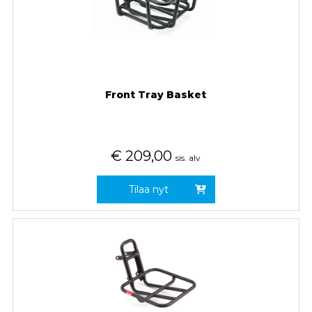
Front Tray Basket
€
209,00
sis. alv
Tilaa nyt