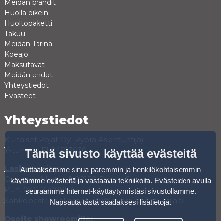
Meidän brandit
Huolla oikein
Huoltopaketti
Takuu
Meidän Tarina
Koeajo
Maksutavat
Meidän ehdot
Yhteystiedot
Evästeet
Yhteystiedot
Kultaiset Pojat Oy (Pyörä Asiantuntija)
Y-tunnus: FI 24813030
Tämä sivusto käyttää evästeitä
Lasku osoite:
Auttaaksemme sinua paremmin ja henkilökohtaisemmin
Oravannahkatori 1, 02120 Espoo, Suomi
käytämme evästeitä ja vastaavia tekniikoita. Evästeiden avulla
Puh. 040-7709853
seuraamme Internet-käyttäytymistäsi sivustollamme.
Sähköposti:
asiakaspalvelu@pyora-asiantuntija.fi
Napsauta tästä saadaksesi lisätietoja
.
Osoite showroomille: