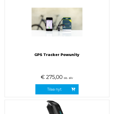
GPS Tracker Powunity
€
275,00
sis. alv
Tilaa nyt