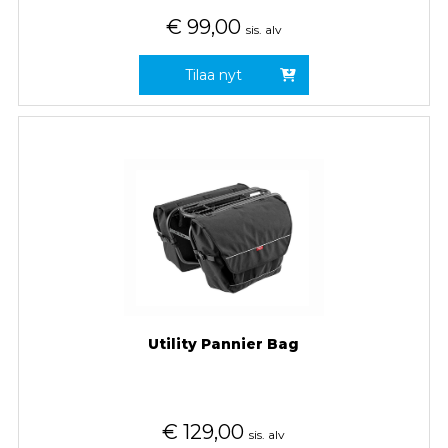
€
99,00
sis. alv
Tilaa nyt
Utility Pannier Bag
€
129,00
sis. alv