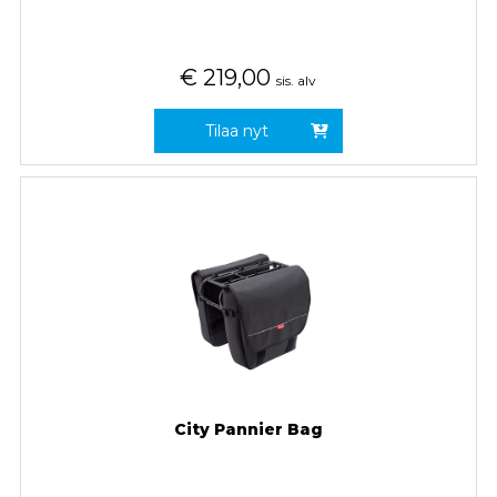
€
219,00
sis. alv
Tilaa nyt
City Pannier Bag