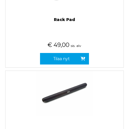
Rack Pad
€
49,00
sis. alv
Tilaa nyt