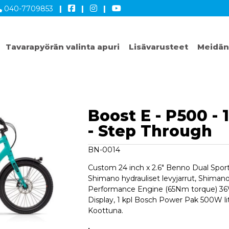
040-7709853
|
|
|
Tavarapyörän valinta apuri
Lisävarusteet
Meidän
Boost E - P500 -
- Step Through
BN-0014
Custom 24 inch x 2.6" Benno Dual Spor
Shimano hydrauliset levyjarrut, Shiman
Performance Engine (65Nm torque) 36
Display, 1 kpl Bosch Power Pak 500W li
Koottuna.