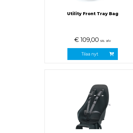
Utility Front Tray Bag
€
109,00
sis. alv
Tilaa nyt