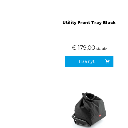
Utility Front Tray Black
€
179,00
sis. alv
Tilaa nyt