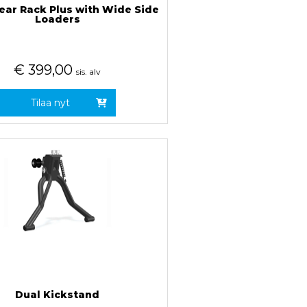
Rear Rack Plus with Wide Side
Loaders
€
399,00
sis. alv
Tilaa nyt
Dual Kickstand