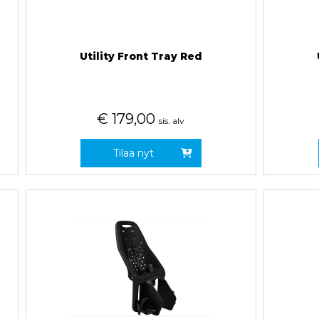
Utility Front Tray Red
€
179,00
sis. alv
Tilaa nyt