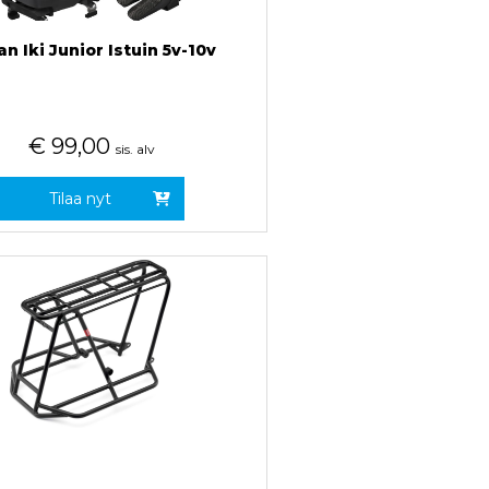
n Iki Junior Istuin 5v-10v
€
99,00
sis. alv
Tilaa nyt