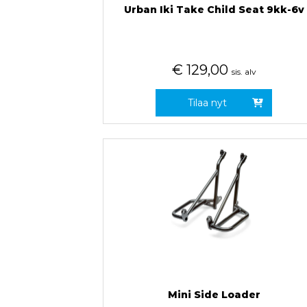
Urban Iki Take Child Seat 9kk-6v
€
129,00
sis. alv
Tilaa nyt
Mini Side Loader