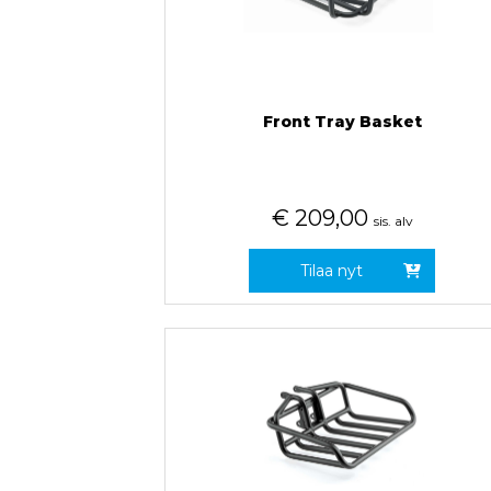
Front Tray Basket
€
209,00
sis. alv
Tilaa nyt