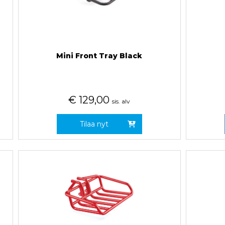
Mini Front Tray Black
€
129,00
sis. alv
Tilaa nyt