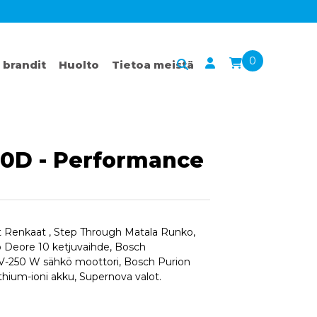
0
 brandit
Huolto
Tietoa meistä
 10D - Performance
t Renkaat , Step Through Matala Runko,
o Deore 10 ketjuvaihde, Bosch
V-250 W sähkö moottori, Bosch Purion
thium-ioni akku, Supernova valot.