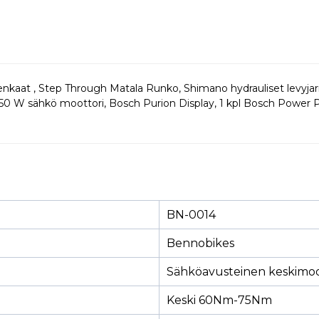
enkaat , Step Through Matala Runko, Shimano hydrauliset levyja
0 W sähkö moottori, Bosch Purion Display, 1 kpl Bosch Power P
BN-0014
Bennobikes
Sähköavusteinen keskimoo
Keski 60Nm-75Nm