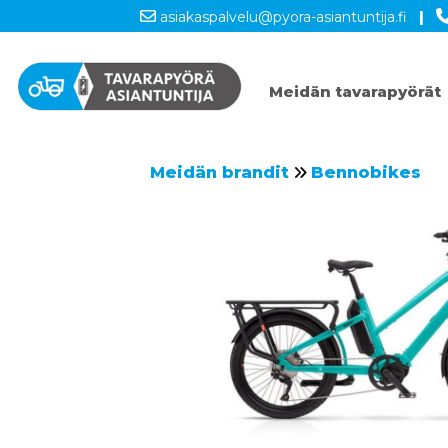
asiakaspalvelu@pyora-asiantuntija.fi
|
Meidän tavarapyörät
Meidän brandit
Bennobikes