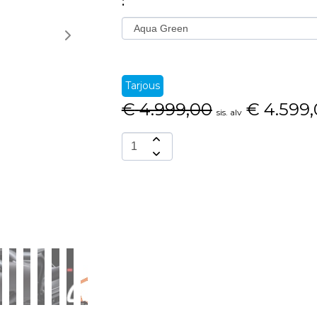
:
Tarjous
€
4.999,00
€
4.599
sis. alv