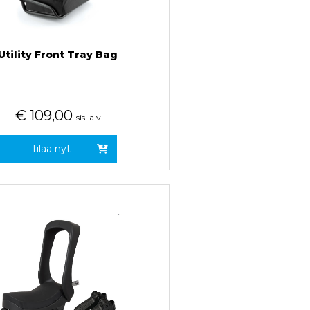
Utility Front Tray Bag
€
109,00
sis. alv
Tilaa nyt