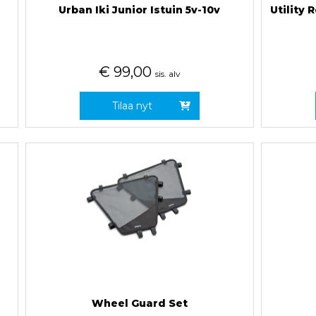
Urban Iki Junior Istuin 5v-10v
Utility 
€
99,00
sis. alv
Tilaa nyt
Wheel Guard Set