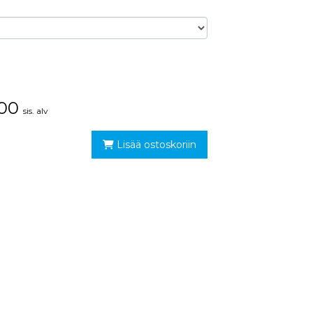
,00
sis. alv
Lisää ostoskoriin