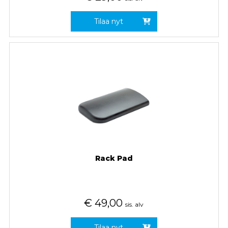
Tilaa nyt
Rack Pad
€
49,00
sis. alv
Tilaa nyt