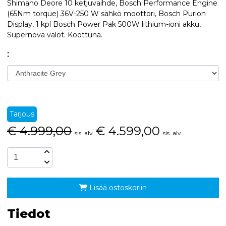
Shimano Deore 10 ketjuvaihde, Bosch Performance Engine
(65Nm torque) 36V-250 W sähkö moottori, Bosch Purion
Display, 1 kpl Bosch Power Pak 500W lithium-ioni akku,
Supernova valot. Koottuna.
:
Tarjous
€
4.999,00
€
4.599,00
sis. alv
sis. alv
Lisää ostoskoriin
Tiedot