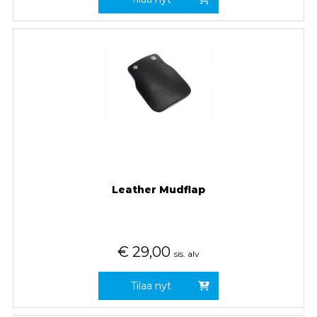
Leather Mudflap
€
29,00
sis. alv
Tilaa nyt