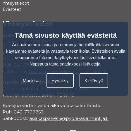
Yhteystiedot
Evästeet
Yhteystiedot
Tämä sivusto käyttää evästeitä
Kultaiset Pojat Oy (Pyörä Asiantuntija)
Y-tunnus: FI 24813030
Auttaaksemme sinua paremmin ja henkilökohtaisemmin
käytämme evästeitä ja vastaavia tekniikoita. Evästeiden avulla
Lasku osoite:
seuraamme Internet-käyttäytymistäsi sivustollamme.
Oravannahkatori 1, 02120 Espoo, Suomi
Napsauta tästä saadaksesi lisätietoja
.
Puh. 040-7709853
Sähköposti:
asiakaspalvelu@pyora-asiantuntija.fi
Muokkaa
Hyväksy
Kieltäytyä
Osoite showroomille:
Oravannahkatori 1, 02120 Espoo, Suomi
Huollon aukioloajat MA-PE 10-18
Koeajoa varten varaa aika varauskalenterista.
Puh. 040-7709853
Sähköposti:
asiakaspalvelu@pyora-asiantuntija.fi