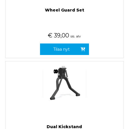
Wheel Guard Set
€
39,00
sis. alv
Tilaa nyt
Dual Kickstand