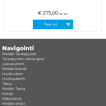
€
275,00
sis. alv
Tilaa nyt
Navigointi
Meidän Tavarapyörät
Tavarapyörän valinta apuri
Lisävarusteet
Meidän brandit
Huolla oikein
Huoltopaketti
Takuu
Meidän Tarina
Koeajo
Maksutavat
Meidän ehdot