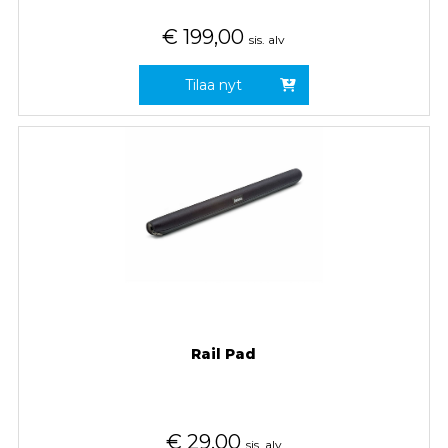
€
199,00
sis. alv
Tilaa nyt
Rail Pad
€
29,00
sis. alv