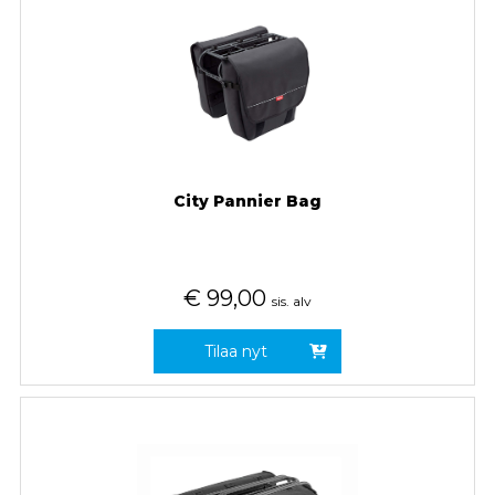
City Pannier Bag
€
99,00
sis. alv
Tilaa nyt