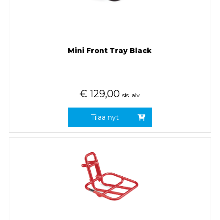
Mini Front Tray Black
€
129,00
sis. alv
Tilaa nyt