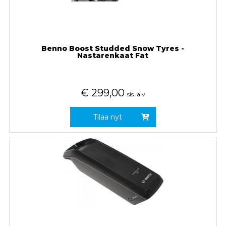
Benno Boost Studded Snow Tyres -
Nastarenkaat Fat
€
299,00
sis. alv
Tilaa nyt