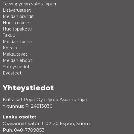
Tavarapyörän valinta apuri
Lisävarusteet
Meidän brandit
Huolla oikein
Huoltopaketti
Takuu
Meidän Tarina
Koeajo
Maksutavat
Meidän ehdot
Yhteystiedot
Evästeet
Yhteystiedot
Kultaiset Pojat Oy (Pyörä Asiantuntija)
Y-tunnus: FI 24813030
Lasku osoite:
Oravannahkatori 1, 02120 Espoo, Suomi
Puh. 040-7709853