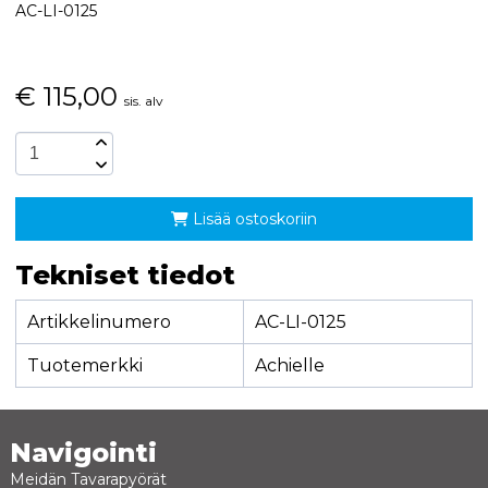
AC-LI-0125
€
115,00
sis. alv
Lisää ostoskoriin
Tekniset tiedot
Artikkelinumero
AC-LI-0125
Tuotemerkki
Achielle
Navigointi
Meidän Tavarapyörät