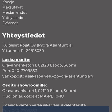
Koeajo
Maksutavat
Meidän ehdot
Yhteystiedot
Evästeet
Yhteystiedot
Kultaiset Pojat Oy (Pyörä Asiantuntija)
Y-tunnus: FI 24813030
Lasku osoite:
Oravannahkatori 1, 02120 Espoo, Suomi
Puh. 040-7709853
Sähköposti:
asiakaspalvelu@pyora-asiantuntija.fi
Osoite showroomille:
Oravannahkatori 1, 02120 Espoo, Suomi
Huollon aukioloajat MA-PE 10-18
Koeajoa varten varaa aika varauskalenterista.
Puh. 040-7709853