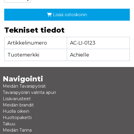
Lisää ostoskoriin
Tekniset tiedot
Artikkelinumero
AC-LI-0123
Tuotemerkki
Achielle
Navigointi
Meidän Tavarapyörät
Tavarapyörän valinta apuri
Lisävarusteet
Meidän brandit
Huolla oikein
Huoltopaketti
Takuu
Meidän Tarina