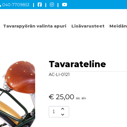
040-7709853
|
|
|
Tavarapyörän valinta apuri
Lisävarusteet
Meidän
Tavarateline
AC-LI-0121
€
25,00
sis. alv