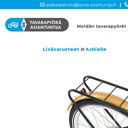
asiakaspalvelu@pyora-asiantuntija.fi
|
Meidän tavarapyörät
Lisävarusteet
Achielle