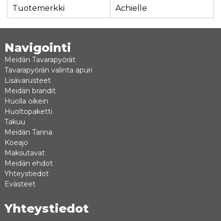
Tuotemerkki
Achielle
Navigointi
Meidän Tavarapyörät
Tavarapyörän valinta apuri
Lisävarusteet
Meidän brandit
Huolla oikein
Huoltopaketti
Takuu
Meidän Tarina
Koeajo
Maksutavat
Meidän ehdot
Yhteystiedot
Evästeet
Yhteystiedot