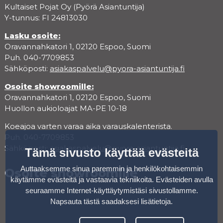
Kultaiset Pojat Oy (Pyörä Asiantuntija)
Y-tunnus: FI 24813030
Lasku osoite:
Oravannahkatori 1, 02120 Espoo, Suomi
Puh. 040-7709853
Sähköposti:
asiakaspalvelu@pyora-asiantuntija.fi
Osoite showroomille:
Oravannahkatori 1, 02120 Espoo, Suomi
Huollon aukioloajat MA-PE 10-18
Koeajoa varten varaa aika varauskalenterista.
Puh. 040-7709853
Sähköposti:
asiakaspalvelu@pyora-asiantuntija.fi
Tämä sivusto käyttää evästeitä
Auttaaksemme sinua paremmin ja henkilökohtaisemmin
Osoite showroomille
käytämme evästeitä ja vastaavia tekniikoita. Evästeiden avulla
seuraamme Internet-käyttäytymistäsi sivustollamme.
Napsauta tästä saadaksesi lisätietoja
.