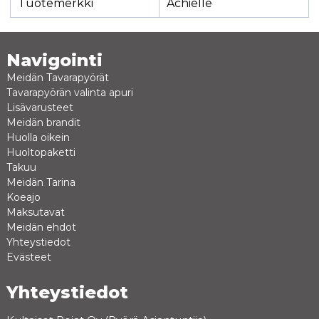
Tuotemerkki
Achielle
Navigointi
Meidän Tavarapyörät
Tavarapyörän valinta apuri
Lisävarusteet
Meidän brandit
Huolla oikein
Huoltopaketti
Takuu
Meidän Tarina
Koeajo
Maksutavat
Meidän ehdot
Yhteystiedot
Evästeet
Yhteystiedot