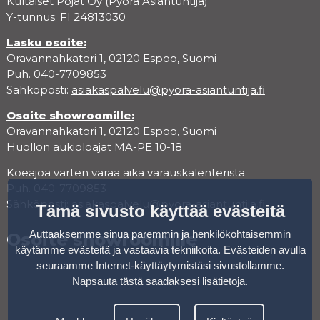
Kultaiset Pojat Oy (Pyörä Asiantuntija)
Y-tunnus: FI 24813030
Lasku osoite:
Oravannahkatori 1, 02120 Espoo, Suomi
Puh. 040-7709853
Sähköposti:
asiakaspalvelu@pyora-asiantuntija.fi
Osoite showroomille:
Oravannahkatori 1, 02120 Espoo, Suomi
Huollon aukioloajat MA-PE 10-18
Koeajoa varten varaa aika varauskalenterista.
Puh. 040-7709853
Sähköposti:
asiakaspalvelu@pyora-asiantuntija.fi
Tämä sivusto käyttää evästeitä
Auttaaksemme sinua paremmin ja henkilökohtaisemmin
Osoite showroomille
käytämme evästeitä ja vastaavia tekniikoita. Evästeiden avulla
seuraamme Internet-käyttäytymistäsi sivustollamme.
Napsauta tästä saadaksesi lisätietoja
.