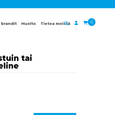
0
 brandit
Huolto
Tietoa meistä
stuin tai
eline