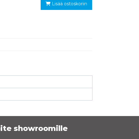
Lisää ostoskoriin
ite showroomille