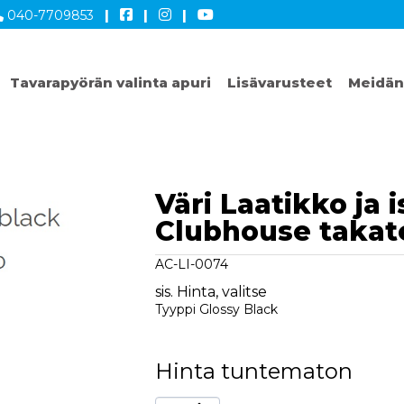
040-7709853
|
|
|
Tavarapyörän valinta apuri
Lisävarusteet
Meidän
Väri Laatikko ja i
Clubhouse takat
AC-LI-0074
sis. Hinta, valitse
Tyyppi Glossy Black
Hinta tuntematon