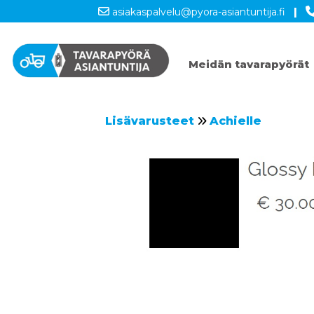
asiakaspalvelu@pyora-asiantuntija.fi
|
Meidän tavarapyörät
Lisävarusteet
Achielle