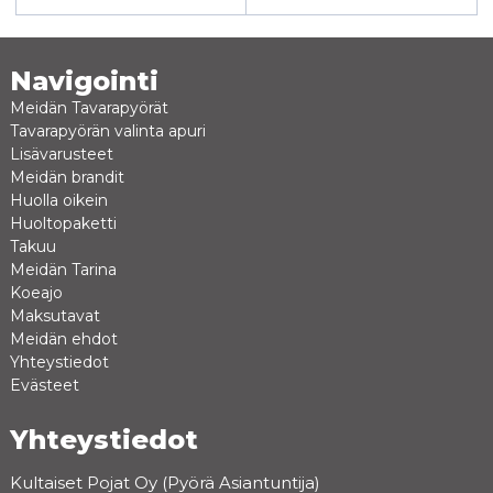
Navigointi
Meidän Tavarapyörät
Tavarapyörän valinta apuri
Lisävarusteet
Meidän brandit
Huolla oikein
Huoltopaketti
Takuu
Meidän Tarina
Koeajo
Maksutavat
Meidän ehdot
Yhteystiedot
Evästeet
Yhteystiedot
Kultaiset Pojat Oy (Pyörä Asiantuntija)