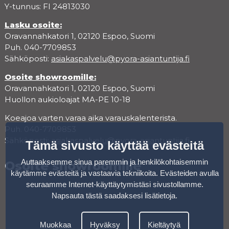
Y-tunnus: FI 24813030
Lasku osoite:
Oravannahkatori 1, 02120 Espoo, Suomi
Puh. 040-7709853
Sähköposti:
asiakaspalvelu@pyora-asiantuntija.fi
Osoite showroomille:
Oravannahkatori 1, 02120 Espoo, Suomi
Huollon aukioloajat MA-PE 10-18
Koeajoa varten varaa aika varauskalenterista.
Puh. 040-7709853
Sähköposti:
asiakaspalvelu@pyora-asiantuntija.fi
Tämä sivusto käyttää evästeitä
Auttaaksemme sinua paremmin ja henkilökohtaisemmin
Osoite showroomille
käytämme evästeitä ja vastaavia tekniikoita. Evästeiden avulla
seuraamme Internet-käyttäytymistäsi sivustollamme.
Napsauta tästä saadaksesi lisätietoja
.
Muokkaa
Hyväksy
Kieltäytyä