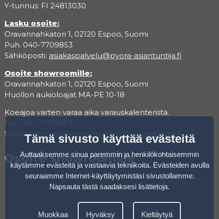
Y-tunnus: FI 24813030
Lasku osoite:
Oravannahkatori 1, 02120 Espoo, Suomi
Puh. 040-7709853
Sähköposti:
asiakaspalvelu@pyora-asiantuntija.fi
Osoite showroomille:
Oravannahkatori 1, 02120 Espoo, Suomi
Huollon aukioloajat MA-PE 10-18
Koeajoa varten varaa aika varauskalenterista.
Puh. 040-7709853
Sähköposti:
asiakaspalvelu@pyora-asiantuntija.fi
Tämä sivusto käyttää evästeitä
Auttaaksemme sinua paremmin ja henkilökohtaisemmin
Osoite showroomille
käytämme evästeitä ja vastaavia tekniikoita. Evästeiden avulla
seuraamme Internet-käyttäytymistäsi sivustollamme.
Napsauta tästä saadaksesi lisätietoja
.
Muokkaa
Hyväksy
Kieltäytyä