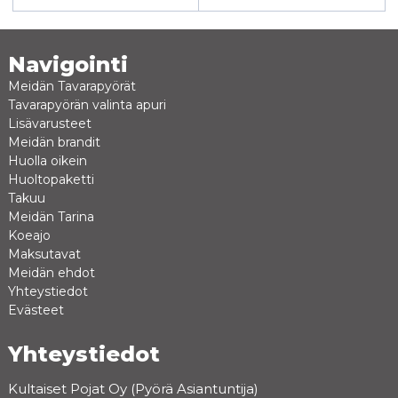
Navigointi
Meidän Tavarapyörät
Tavarapyörän valinta apuri
Lisävarusteet
Meidän brandit
Huolla oikein
Huoltopaketti
Takuu
Meidän Tarina
Koeajo
Maksutavat
Meidän ehdot
Yhteystiedot
Evästeet
Yhteystiedot
Kultaiset Pojat Oy (Pyörä Asiantuntija)