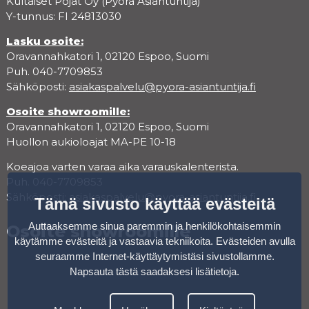
Kultaiset Pojat Oy (Pyörä Asiantuntija)
Y-tunnus: FI 24813030
Lasku osoite:
Oravannahkatori 1, 02120 Espoo, Suomi
Puh. 040-7709853
Sähköposti:
asiakaspalvelu@pyora-asiantuntija.fi
Osoite showroomille:
Oravannahkatori 1, 02120 Espoo, Suomi
Huollon aukioloajat MA-PE 10-18
Koeajoa varten varaa aika varauskalenterista.
Puh. 040-7709853
Sähköposti:
asiakaspalvelu@pyora-asiantuntija.fi
Tämä sivusto käyttää evästeitä
Auttaaksemme sinua paremmin ja henkilökohtaisemmin
Osoite showroomille
käytämme evästeitä ja vastaavia tekniikoita. Evästeiden avulla
seuraamme Internet-käyttäytymistäsi sivustollamme.
Napsauta tästä saadaksesi lisätietoja
.