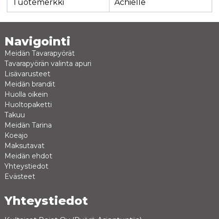
Tuotemerkki
Achielle
Navigointi
Meidän Tavarapyörät
Tavarapyörän valinta apuri
Lisävarusteet
Meidän brandit
Huolla oikein
Huoltopaketti
Takuu
Meidän Tarina
Koeajo
Maksutavat
Meidän ehdot
Yhteystiedot
Evästeet
Yhteystiedot