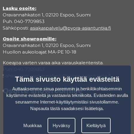
Lasku osoite:
Oravannahkatori 1, 02120 Espoo, Suomi
Puh. 040-7709853
Sähköposti:
asiakaspalvelu@pyora-asiantuntija.fi
Osoite showroomille:
Oravannahkatori 1, 02120 Espoo, Suomi
Huollon aukioloajat MA-PE 10-18
Koeajoa varten varaa aika varauskalenterista.
Puh. 040-7709853
Sähköposti:
asiakaspalvelu@pyora-asiantuntija.fi
Tämä sivusto käyttää evästeitä
Auttaaksemme sinua paremmin ja henkilökohtaisemmin
Osoite showroomille
käytämme evästeitä ja vastaavia tekniikoita. Evästeiden avulla
seuraamme Internet-käyttäytymistäsi sivustollamme.
Napsauta tästä saadaksesi lisätietoja
.
Muokkaa
Hyväksy
Kieltäytyä