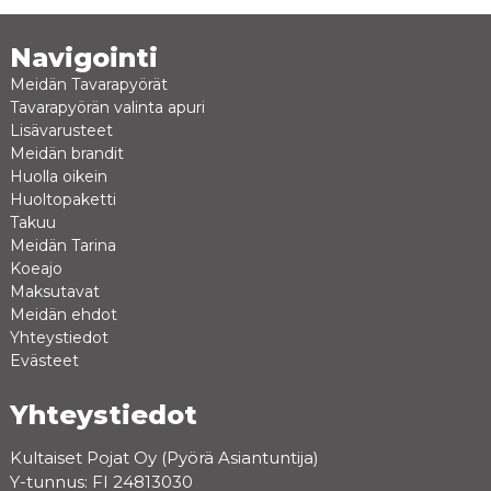
Navigointi
Meidän Tavarapyörät
Tavarapyörän valinta apuri
Lisävarusteet
Meidän brandit
Huolla oikein
Huoltopaketti
Takuu
Meidän Tarina
Koeajo
Maksutavat
Meidän ehdot
Yhteystiedot
Evästeet
Yhteystiedot
Kultaiset Pojat Oy (Pyörä Asiantuntija)
Y-tunnus: FI 24813030