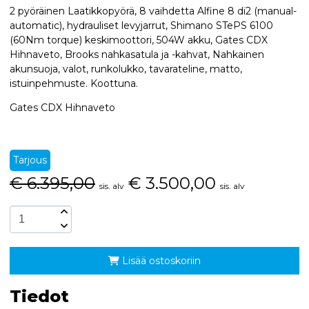
2 pyöräinen Laatikkopyörä, 8 vaihdetta Alfine 8 di2 (manual-
automatic), hydrauliset levyjarrut, Shimano STePS 6100
(60Nm torque) keskimoottori, 504W akku, Gates CDX
Hihnaveto, Brooks nahkasatula ja -kahvat, Nahkainen
akunsuoja, valot, runkolukko, tavarateline, matto,
istuinpehmuste. Koottuna.
Gates CDX Hihnaveto
Tarjous
€
6.395,00
€
3.500,00
sis. alv
sis. alv
Lisää ostoskoriin
Tiedot