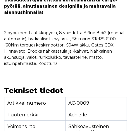
pyörää, ainutlaatuinen designilla ja mahtavalla
alennushinnalla!
2 pyöräinen Laatikkopyörä, 8 vaihdetta Alfine 8 di2 (manual-
automatic), hydrauliset levyjarrut, Shimano STePS 6100
(60Nm torque) keskimoottori, 504W akku, Gates CDX
Hihnaveto, Brooks nahkasatula ja -kahvat, Nahkainen
akunsuoja, valot, runkolukko, tavarateline, matto,
istuinpehmuste. Koottuna.
Tekniset tiedot
Artikkelinumero
AC-0009
Tuotemerkki
Achielle
Voimansiirto
Sähköavusteinen