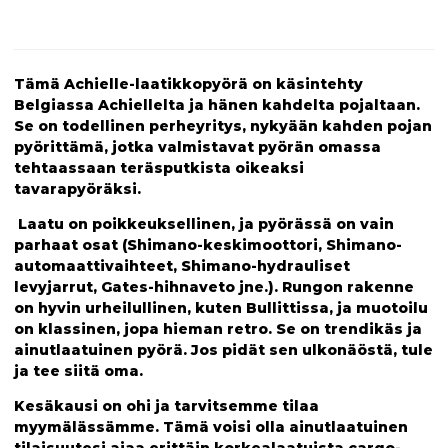
Tämä Achielle-laatikkopyörä on käsintehty
Belgiassa Achiellelta ja hänen kahdelta pojaltaan.
Se on todellinen perheyritys, nykyään kahden pojan
pyörittämä, jotka valmistavat pyörän omassa
tehtaassaan teräsputkista oikeaksi
tavarapyöräksi.
Laatu on poikkeuksellinen, ja pyörässä on vain
parhaat osat (Shimano-keskimoottori, Shimano-
automaattivaihteet, Shimano-hydrauliset
levyjarrut, Gates-hihnaveto jne.). Rungon rakenne
on hyvin urheilullinen, kuten Bullittissa, ja muotoilu
on klassinen, jopa hieman retro. Se on trendikäs ja
ainutlaatuinen pyörä. Jos pidät sen ulkonäöstä, tule
ja tee siitä oma.
Kesäkausi on ohi ja tarvitsemme tilaa
myymälässämme. Tämä voisi olla ainutlaatuinen
tilaisuutesi ajaa erittäin korkealaatuista cargo-