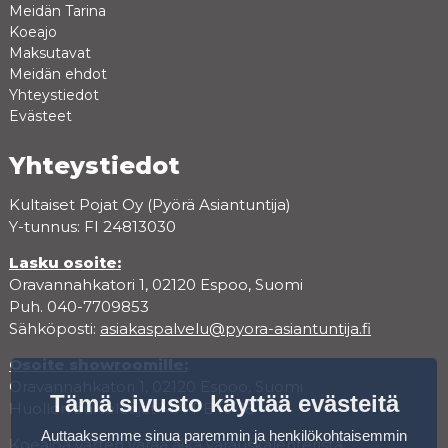
Meidän Tarina
Koeajo
Maksutavat
Meidän ehdot
Yhteystiedot
Evästeet
Yhteystiedot
Kultaiset Pojat Oy (Pyörä Asiantuntija)
Y-tunnus: FI 24813030
Lasku osoite:
Oravannahkatori 1, 02120 Espoo, Suomi
Puh. 040-7709853
Sähköposti:
asiakaspalvelu@pyora-asiantuntija.fi
Osoite showroomille:
Oravannahkatori 1, 02120 Espoo, Suomi
Tämä sivusto käyttää evästeitä
Huollon aukioloajat MA-PE 10-18
Auttaaksemme sinua paremmin ja henkilökohtaisemmin
Koeajoa varten varaa aika varauskalenterista.