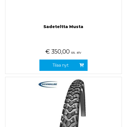
Sadeteltta Musta
€
350,00
sis. alv
Tilaa nyt