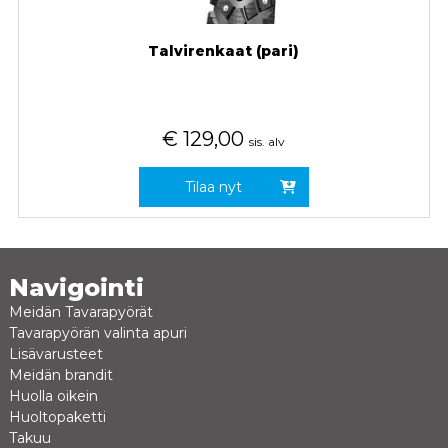
Talvirenkaat (pari)
€
129,00
sis. alv
Tilaa nyt
Navigointi
Meidän Tavarapyörät
Tavarapyörän valinta apuri
Lisävarusteet
Meidän brandit
Huolla oikein
Huoltopaketti
Takuu