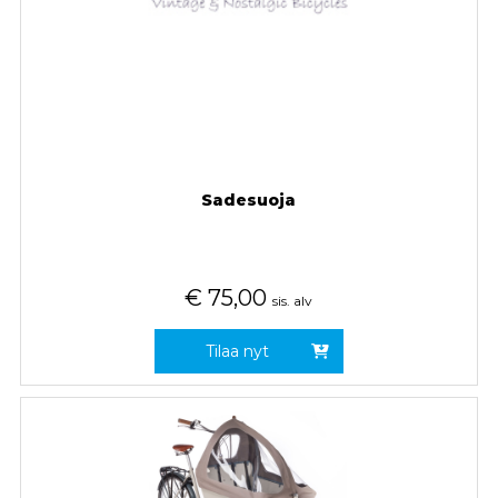
Sadesuoja
€
75,00
sis. alv
Tilaa nyt