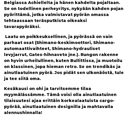
Belgiassa Achiellelta ja hänen kahdelta pojaltaan.
Se on todellinen perheyritys, nykyään kahden pojan
pyörittämä, jotka valmistavat pyörän omassa
tehtaassaan teräsputkista oikeaksi
tavarapyöräksi.
Laatu on poikkeuksellinen, ja pyörässä on vain
parhaat osat (Shimano-keskimoottori, Shimano-
automaattivaihteet, Shimano-hydrauliset
levyjarrut, Gates-hihnaveto jne.). Rungon rakenne
on hyvin urheilullinen, kuten Bullittissa, ja muotoilu
on klassinen, jopa hieman retro. Se on trendikäs ja
ainutlaatuinen pyörä. Jos pidät sen ulkonäöstä, tule
ja tee siitä oma.
Kesäkausi on ohi ja tarvitsemme tilaa
myymälässämme. Tämä voisi olla ainutlaatuinen
tilaisuutesi ajaa erittäin korkealaatuista cargo-
pyörää, ainutlaatuinen designilla ja mahtavalla
alennushinnalla!