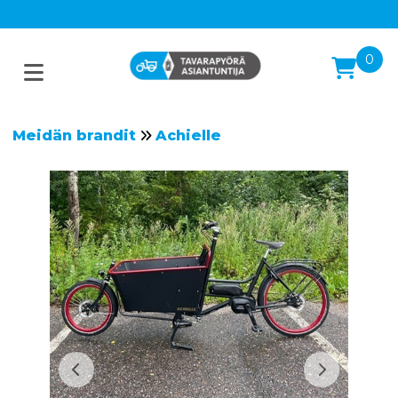
0
Meidän brandit
Achielle