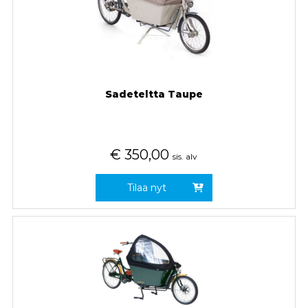
Sadeteltta Taupe
€
350,00
sis. alv
Tilaa nyt