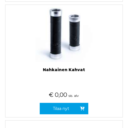
Nahkainen Kahvat
€
0,00
sis. alv
Tilaa nyt