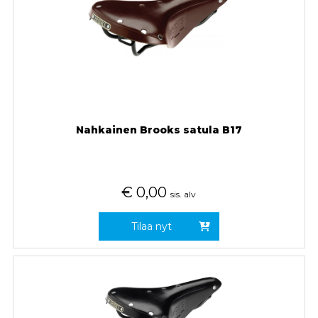
Nahkainen Brooks satula B17
€
0,00
sis. alv
Tilaa nyt