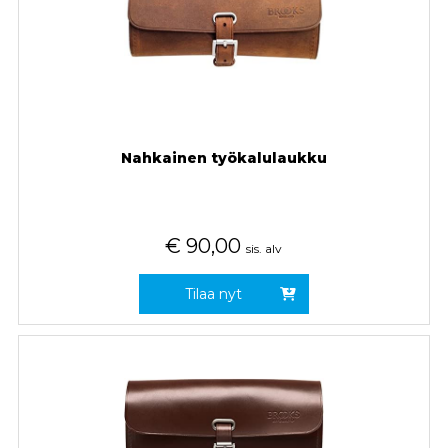
Nahkainen työkalulaukku
€
90,00
sis. alv
Tilaa nyt