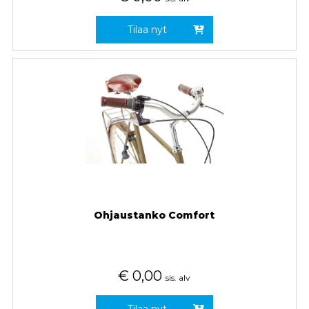
Tilaa nyt
Ohjaustanko Comfort
€
0,00
sis. alv