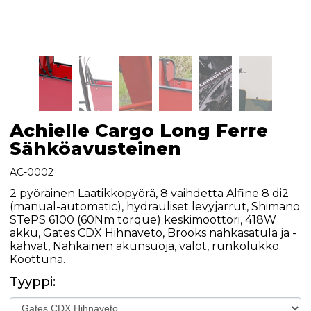
Achielle Cargo Long Ferre
Sähköavusteinen
AC-0002
2 pyöräinen Laatikkopyörä, 8 vaihdetta Alfine 8 di2
(manual-automatic), hydrauliset levyjarrut, Shimano
STePS 6100 (60Nm torque) keskimoottori, 418W
akku, Gates CDX Hihnaveto, Brooks nahkasatula ja -
kahvat, Nahkainen akunsuoja, valot, runkolukko.
Koottuna.
Tyyppi: