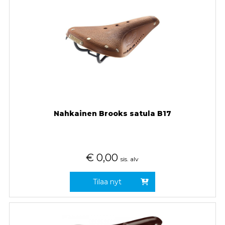
Nahkainen Brooks satula B17
€
0,00
sis. alv
Tilaa nyt