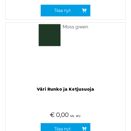
Tilaa nyt
Väri Runko ja Ketjusuoja
€
0,00
sis. alv
Tilaa nyt