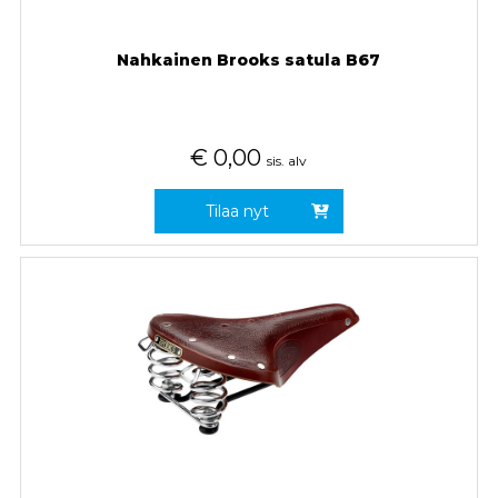
Nahkainen Brooks satula B67
€
0,00
sis. alv
Tilaa nyt