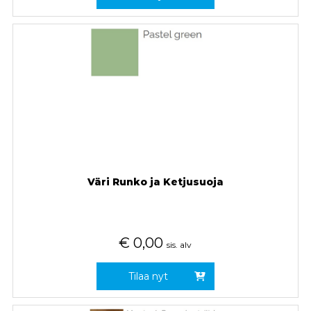
Väri Runko ja Ketjusuoja
€
0,00
sis. alv
Tilaa nyt