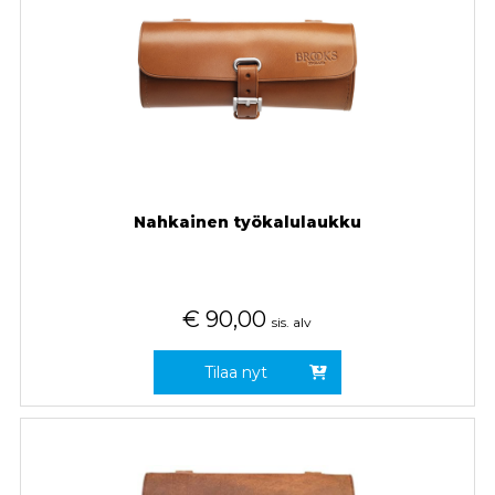
Nahkainen työkalulaukku
€
90,00
sis. alv
Tilaa nyt