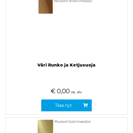
Väri Runko ja Ketjusuoja
€
0,00
sis. alv
Tilaa nyt