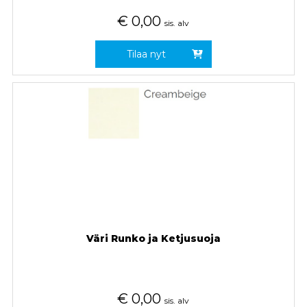
€
0,00
sis. alv
Tilaa nyt
Väri Runko ja Ketjusuoja
€
0,00
sis. alv