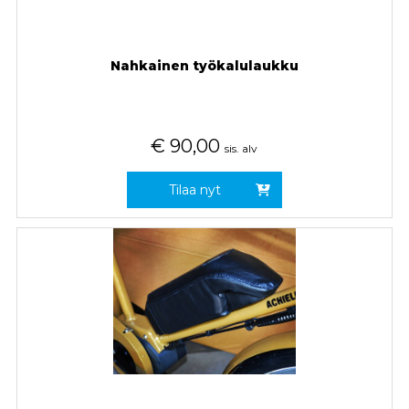
Nahkainen työkalulaukku
€
90,00
sis. alv
Tilaa nyt