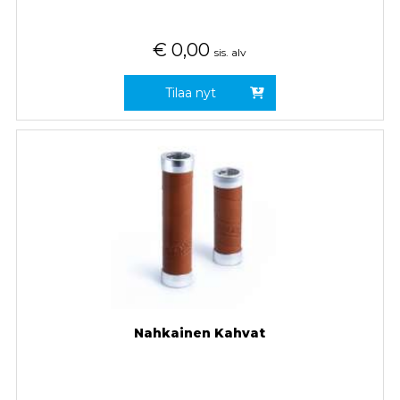
€
0,00
sis. alv
Tilaa nyt
Nahkainen Kahvat