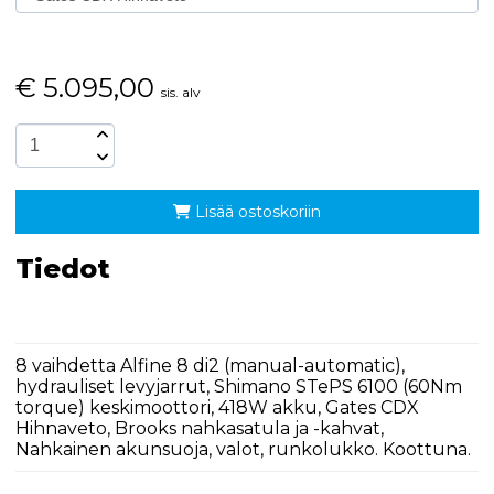
€
5.095,00
sis. alv
Lisää ostoskoriin
Tiedot
8 vaihdetta Alfine 8 di2 (manual-automatic),
hydrauliset levyjarrut, Shimano STePS 6100 (60Nm
torque) keskimoottori, 418W akku, Gates CDX
Hihnaveto, Brooks nahkasatula ja -kahvat,
Nahkainen akunsuoja, valot, runkolukko. Koottuna.