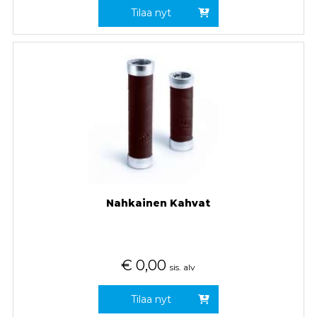
Tilaa nyt
Nahkainen Kahvat
€
0,00
sis. alv
Tilaa nyt