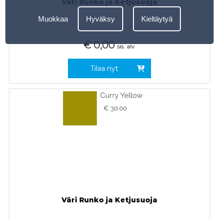
Väri Runko ja Ketjusuoja
Muokkaa
Hyväksy
Kieltäytyä
€
0,00
sis. alv
Tilaa nyt
Väri Runko ja Ketjusuoja