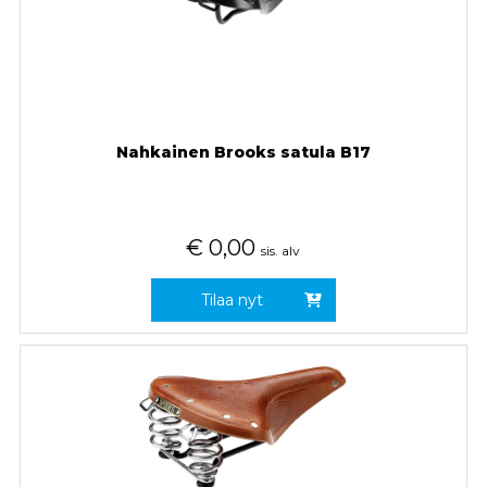
Nahkainen Brooks satula B17
€
0,00
sis. alv
Tilaa nyt