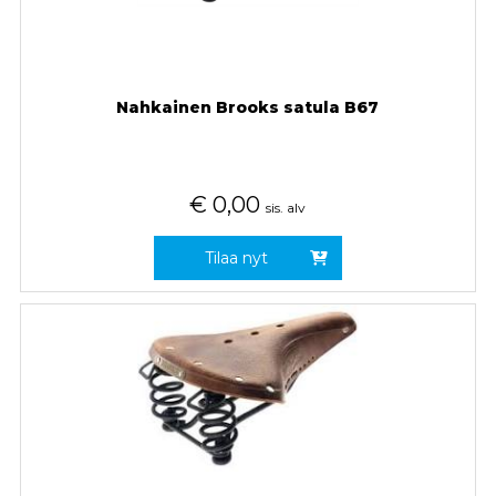
Nahkainen Brooks satula B67
€
0,00
sis. alv
Tilaa nyt