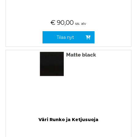
€
90,00
sis. alv
Tilaa nyt
Väri Runko ja Ketjusuoja