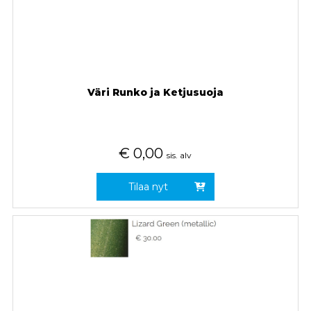
Väri Runko ja Ketjusuoja
€
0,00
sis. alv
Tilaa nyt