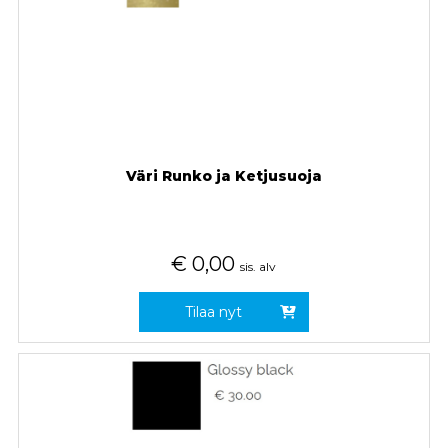
Väri Runko ja Ketjusuoja
€
0,00
sis. alv
Tilaa nyt