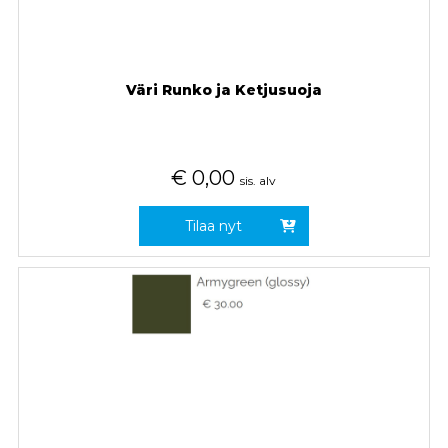
Väri Runko ja Ketjusuoja
€
0,00
sis. alv
Tilaa nyt