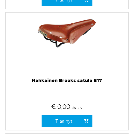
Tilaa nyt
Nahkainen Brooks satula B17
€
0,00
sis. alv
Tilaa nyt