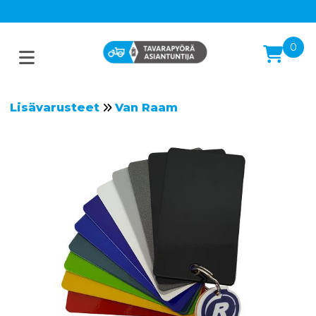
0
Lisävarusteet
Van Raam