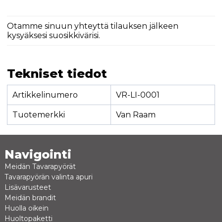
Otamme sinuun yhteyttä tilauksen jälkeen
kysyäksesi suosikkivärisi.
Tekniset tiedot
Artikkelinumero
VR-LI-0001
Tuotemerkki
Van Raam
Navigointi
Meidän Tavarapyörät
Tavarapyörän valinta apuri
Lisävarusteet
Meidän brandit
Huolla oikein
Huoltopaketti