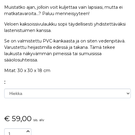
Muistatko ajan, jolloin voit kuljettaa vain lapsiasi, mutta ei
matkatavaroita...? Paluu menneisyyteen!
Veloen kaksoissivulaukku sopii täydellisesti yhdistettäväksi
lastenistuimen kanssa.
Se on valmistettu PVC-kankaasta ja on siten vedenpitävä.
Varustettu heijastimilla edessä ja takana. Tämä tekee
laukusta näkyvämmän pimeissä tai sumuisissa
sääolosuhteissa.
Mitat: 30 x 30 x 18 cm
:
€
59,00
sis. alv