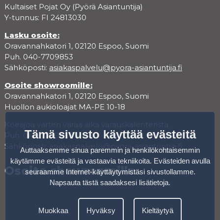
Kultaiset Pojat Oy (Pyörä Asiantuntija)
Y-tunnus: FI 24813030
Lasku osoite:
Oravannahkatori 1, 02120 Espoo, Suomi
Puh. 040-7709853
Sähköposti:
asiakaspalvelu@pyora-asiantuntija.fi
Osoite showroomille:
Oravannahkatori 1, 02120 Espoo, Suomi
Huollon aukioloajat MA-PE 10-18
Koeajoa varten varaa aika varauskalenterista.
Tämä sivusto käyttää evästeitä
Puh. 040-7709853
Sähköposti:
asiakaspalvelu@pyora-asiantuntija.fi
Auttaaksemme sinua paremmin ja henkilökohtaisemmin
käytämme evästeitä ja vastaavia tekniikoita. Evästeiden avulla
Osoite showroomille
seuraamme Internet-käyttäytymistäsi sivustollamme.
Napsauta tästä saadaksesi lisätietoja
.
Muokkaa
Hyväksy
Kieltäytyä