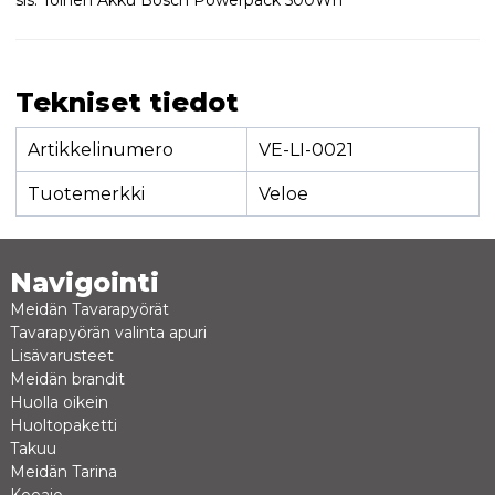
sis. Toinen Akku Bosch Powerpack 500Wh
Tekniset tiedot
Artikkelinumero
VE-LI-0021
Tuotemerkki
Veloe
Navigointi
Meidän Tavarapyörät
Tavarapyörän valinta apuri
Lisävarusteet
Meidän brandit
Huolla oikein
Huoltopaketti
Takuu
Meidän Tarina