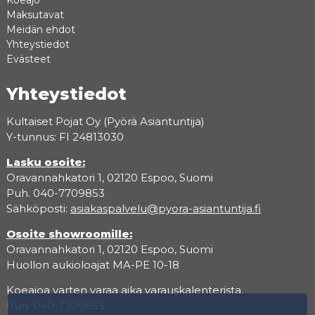
Koeajo
Maksutavat
Meidän ehdot
Yhteystiedot
Evästeet
Yhteystiedot
Kultaiset Pojat Oy (Pyörä Asiantuntija)
Y-tunnus: FI 24813030
Lasku osoite:
Oravannahkatori 1, 02120 Espoo, Suomi
Puh. 040-7709853
Sähköposti:
asiakaspalvelu@pyora-asiantuntija.fi
Osoite showroomille:
Oravannahkatori 1, 02120 Espoo, Suomi
Huollon aukioloajat MA-PE 10-18
Koeajoa varten varaa aika varauskalenterista.
Puh. 040-7709853