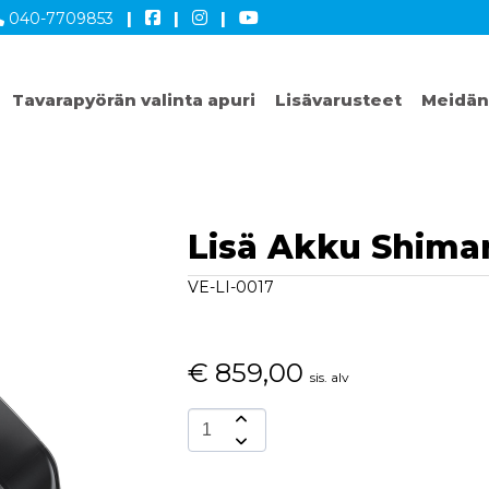
040-7709853
|
|
|
Tavarapyörän valinta apuri
Lisävarusteet
Meidän
Lisä Akku Shim
VE-LI-0017
€
859,00
sis. alv