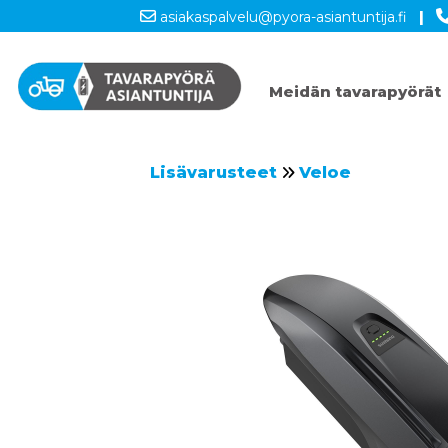
asiakaspalvelu@pyora-asiantuntija.fi
|
Meidän tavarapyörät
Lisävarusteet
Veloe