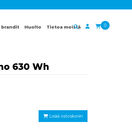
0
 brandit
Huolto
Tietoa meistä
ano 630 Wh
Lisää ostoskoriin