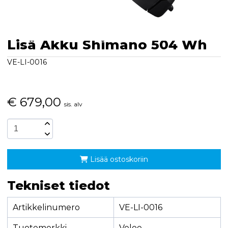
Lisä Akku Shimano 504 Wh
VE-LI-0016
€
679,00
sis. alv
Lisää ostoskoriin
Tekniset tiedot
Artikkelinumero
VE-LI-0016
Tuotemerkki
Veloe