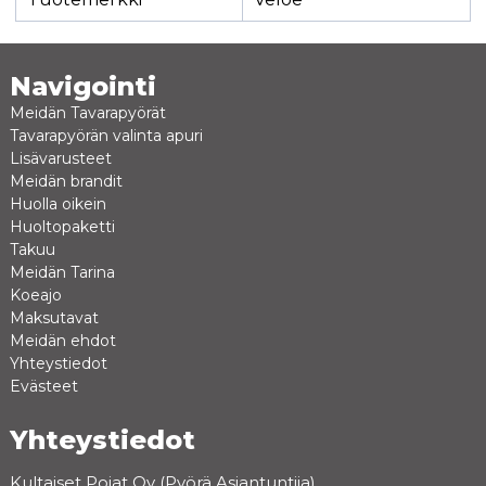
Navigointi
Meidän Tavarapyörät
Tavarapyörän valinta apuri
Lisävarusteet
Meidän brandit
Huolla oikein
Huoltopaketti
Takuu
Meidän Tarina
Koeajo
Maksutavat
Meidän ehdot
Yhteystiedot
Evästeet
Yhteystiedot
Kultaiset Pojat Oy (Pyörä Asiantuntija)