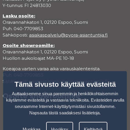
Y-tunnus: FI 24813030
Lasku osoite:
Oravannahkatori 1, 02120 Espoo, Suomi
Puh. 040-7709853
Sähköposti:
asiakaspalvelu@pyora-asiantuntija.fi
Osoite showroomille:
Oravannahkatori 1, 02120 Espoo, Suomi
Huollon aukioloajat MA-PE 10-18
Koeajoa varten varaa aika varauskalenterista.
Puh. 040-7709853
Sähköposti:
asiakaspalvelu@pyora-asiantuntija.fi
Tämä sivusto käyttää evästeitä
Auttaaksemme sinua paremmin ja henkilökohtaisemmin
Osoite showroomille
käytämme evästeitä ja vastaavia tekniikoita. Evästeiden avulla
seuraamme Internet-käyttäytymistäsi sivustollamme.
Napsauta tästä saadaksesi lisätietoja
.
Muokkaa
Hyväksy
Kieltäytyä