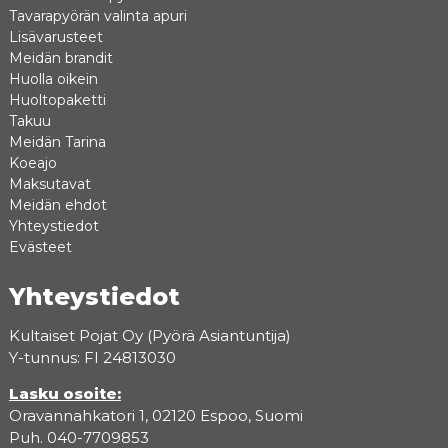
Tavarapyörän valinta apuri
Lisävarusteet
Meidän brandit
Huolla oikein
Huoltopaketti
Takuu
Meidän Tarina
Koeajo
Maksutavat
Meidän ehdot
Yhteystiedot
Evästeet
Yhteystiedot
Kultaiset Pojat Oy (Pyörä Asiantuntija)
Y-tunnus: FI 24813030
Lasku osoite:
Oravannahkatori 1, 02120 Espoo, Suomi
Puh. 040-7709853