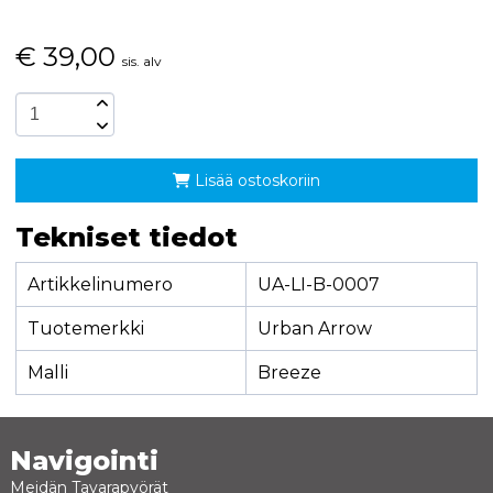
€
39,00
sis. alv
Lisää ostoskoriin
Tekniset tiedot
Artikkelinumero
UA-LI-B-0007
Tuotemerkki
Urban Arrow
Malli
Breeze
Navigointi
Meidän Tavarapyörät