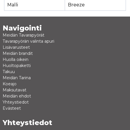
Malli
Breeze
Navigointi
Meidän Tavarapyörät
Tavarapyörän valinta apuri
Lisävarusteet
Meidän brandit
Huolla oikein
Huoltopaketti
Takuu
Meidän Tarina
Koeajo
Maksutavat
Meidän ehdot
Yhteystiedot
Evästeet
Yhteystiedot