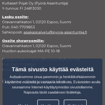
Kultaiset Pojat Oy (Pyörä Asiantuntija)
Y-tunnus: FI 24813030
Lasku osoite:
Oravannahkatori 1, 02120 Espoo, Suomi
Puh. 040-7709853
Sähköposti:
asiakaspalvelu@pyora-asiantuntija.fi
Osoite showroomille:
Oravannahkatori 1, 02120 Espoo, Suomi
Huollon aukioloajat MA-PE 10-18
Koeajoa varten varaa aika varauskalenterista.
Puh. 040-7709853
Tämä sivusto käyttää evästeitä
Sähköposti:
asiakaspalvelu@pyora-asiantuntija.fi
Auttaaksemme sinua paremmin ja henkilökohtaisemmin
Osoite showroomille
käytämme evästeitä ja vastaavia tekniikoita. Evästeiden avulla
seuraamme Internet-käyttäytymistäsi sivustollamme.
Napsauta tästä saadaksesi lisätietoja
.