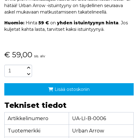
hätää! Urban Arrow -istuintyyny on täydellinen seuraava
askel mukavaan matkustamiseen takatelineellä.
Huomio:
Hinta
59 €
on
yhden istuintyynyn hinta
. Jos
kuljetat kahta lasta, tarvitset kaksi istuintyynyä.
€
59,00
sis. alv
Lisää ostoskoriin
Tekniset tiedot
Artikkelinumero
UA-LI-B-0006
Tuotemerkki
Urban Arrow