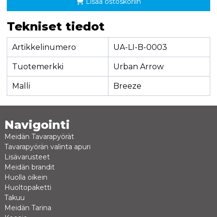
Lisää ostoskoriin
Tekniset tiedot
Artikkelinumero
UA-LI-B-0003
Tuotemerkki
Urban Arrow
Malli
Breeze
Navigointi
Meidän Tavarapyörät
Tavarapyörän valinta apuri
Lisävarusteet
Meidän brandit
Huolla oikein
Huoltopaketti
Takuu
Meidän Tarina