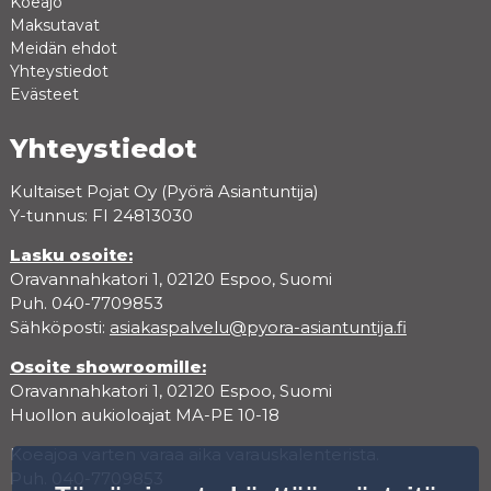
Koeajo
Maksutavat
Meidän ehdot
Yhteystiedot
Evästeet
Yhteystiedot
Kultaiset Pojat Oy (Pyörä Asiantuntija)
Y-tunnus: FI 24813030
Lasku osoite:
Oravannahkatori 1, 02120 Espoo, Suomi
Puh. 040-7709853
Sähköposti:
asiakaspalvelu@pyora-asiantuntija.fi
Osoite showroomille:
Oravannahkatori 1, 02120 Espoo, Suomi
Huollon aukioloajat MA-PE 10-18
Koeajoa varten varaa aika varauskalenterista.
Puh. 040-7709853