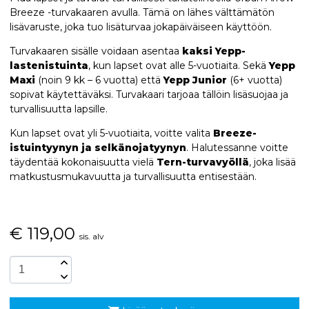
Breeze -turvakaaren avulla. Tämä on lähes välttämätön
lisävaruste, joka tuo lisäturvaa jokapäiväiseen käyttöön.
Turvakaaren sisälle voidaan asentaa
kaksi Yepp-
lastenistuinta
, kun lapset ovat alle 5-vuotiaita. Sekä
Yepp
Maxi
(noin 9 kk – 6 vuotta) että
Yepp Junior
(6+ vuotta)
sopivat käytettäväksi. Turvakaari tarjoaa tällöin lisäsuojaa ja
turvallisuutta lapsille.
Kun lapset ovat yli 5-vuotiaita, voitte valita
Breeze-
istuintyynyn ja selkänojatyynyn
. Halutessanne voitte
täydentää kokonaisuutta vielä
Tern-turvavyöllä
, joka lisää
matkustusmukavuutta ja turvallisuutta entisestään.
€
119,00
sis. alv