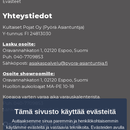
Evästeet
Yhteystiedot
Kultaiset Pojat Oy (Pyörä Asiantuntija)
Y-tunnus: FI 24813030
Lasku osoite:
Oravannahkatori 1, 02120 Espoo, Suomi
Puh. 040-7709853
Sähköposti:
asiakaspalvelu@pyora-asiantuntija.fi
Osoite showroomille:
Oravannahkatori 1, 02120 Espoo, Suomi
Huollon aukioloajat MA-PE 10-18
Koeajoa varten varaa aika varauskalenterista.
Puh. 040-7709853
Sähköposti:
asiakaspalvelu@pyora-asiantuntija.fi
Tämä sivusto käyttää evästeitä
Auttaaksemme sinua paremmin ja henkilökohtaisemmin
Osoite showroomille
käytämme evästeitä ja vastaavia tekniikoita. Evästeiden avulla