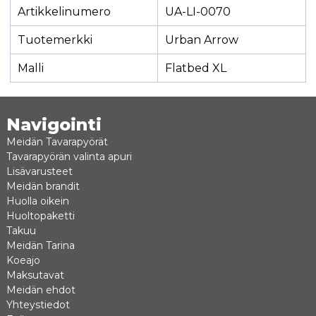
Artikkelinumero
UA-LI-0070
Tuotemerkki
Urban Arrow
Malli
Flatbed XL
Navigointi
Meidän Tavarapyörät
Tavarapyörän valinta apuri
Lisävarusteet
Meidän brandit
Huolla oikein
Huoltopaketti
Takuu
Meidän Tarina
Koeajo
Maksutavat
Meidän ehdot
Yhteystiedot