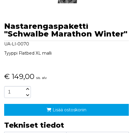
Nastarengaspaketti
"Schwalbe Marathon Winter"
UA-LI-0070
Tyyppi Flatbed XL malli
€
149,00
sis. alv
Lisää ostoskoriin
Tekniset tiedot