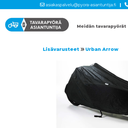
asiakaspalvelu@pyora-asiantuntija.fi
|
Meidän tavarapyörät
Lisävarusteet
Urban Arrow