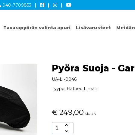
040-7709853
|
|
|
Tavarapyörän valinta apuri
Lisävarusteet
Meidän
Pyöra Suoja - Ga
UA-LI-0046
Tyyppi Flatbed L malli
€
249,00
sis. alv