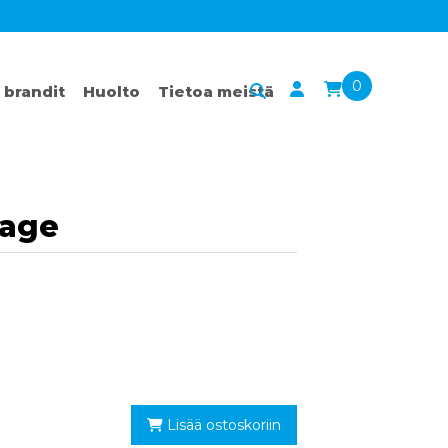
0
 brandit
Huolto
Tietoa meistä
rage
Lisää ostoskoriin