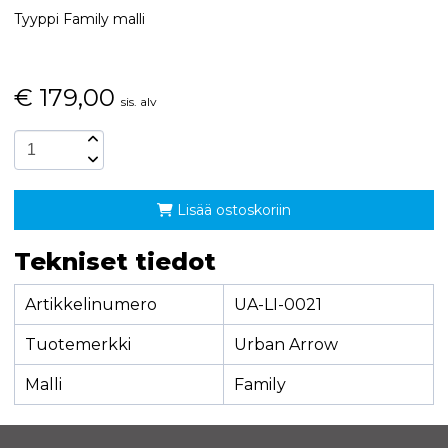
Tyyppi Family malli
€
179,00
sis. alv
Lisää ostoskoriin
Tekniset tiedot
Artikkelinumero
UA-LI-0021
Tuotemerkki
Urban Arrow
Malli
Family