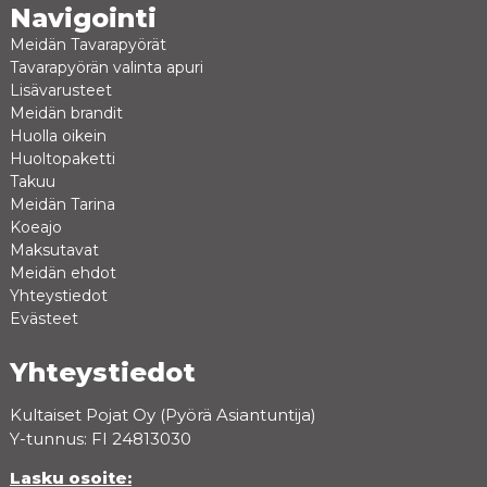
Navigointi
Meidän Tavarapyörät
Tavarapyörän valinta apuri
Lisävarusteet
Meidän brandit
Huolla oikein
Huoltopaketti
Takuu
Meidän Tarina
Koeajo
Maksutavat
Meidän ehdot
Yhteystiedot
Evästeet
Yhteystiedot
Kultaiset Pojat Oy (Pyörä Asiantuntija)
Y-tunnus: FI 24813030
Lasku osoite: