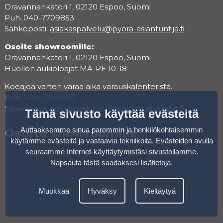
Oravannahkatori 1, 02120 Espoo, Suomi
Puh. 040-7709853
Sähköposti:
asiakaspalvelu@pyora-asiantuntija.fi
Osoite showroomille:
Oravannahkatori 1, 02120 Espoo, Suomi
Huollon aukioloajat MA-PE 10-18
Koeajoa varten varaa aika varauskalenterista.
Puh. 040-7709853
Sähköposti:
asiakaspalvelu@pyora-asiantuntija.fi
Tämä sivusto käyttää evästeitä
Auttaaksemme sinua paremmin ja henkilökohtaisemmin
Osoite showroomille
käytämme evästeitä ja vastaavia tekniikoita. Evästeiden avulla
seuraamme Internet-käyttäytymistäsi sivustollamme.
Napsauta tästä saadaksesi lisätietoja
.
Muokkaa
Hyväksy
Kieltäytyä