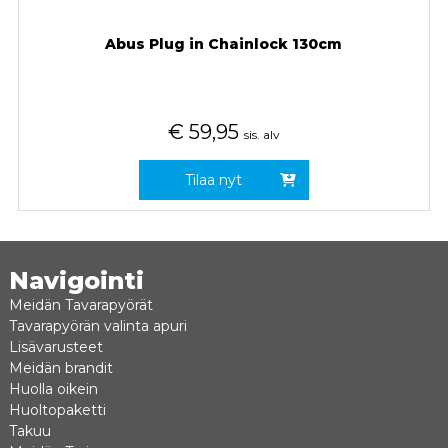
Abus Plug in Chainlock 130cm
€
59,95
sis. alv
Tilaa nyt
Navigointi
Meidän Tavarapyörät
Tavarapyörän valinta apuri
Lisävarusteet
Meidän brandit
Huolla oikein
Huoltopaketti
Takuu