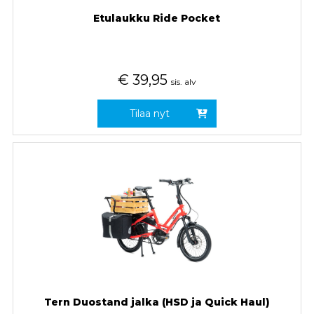
Etulaukku Ride Pocket
€
39,95
sis. alv
Tilaa nyt
Tern Duostand jalka (HSD ja Quick Haul)