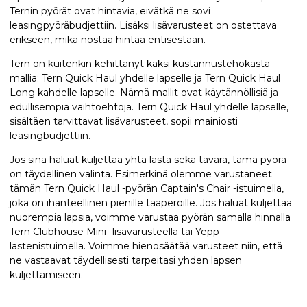
Ternin pyörät ovat hintavia, eivätkä ne sovi
leasingpyöräbudjettiin. Lisäksi lisävarusteet on ostettava
erikseen, mikä nostaa hintaa entisestään.
Tern on kuitenkin kehittänyt kaksi kustannustehokasta
mallia: Tern Quick Haul yhdelle lapselle ja Tern Quick Haul
Long kahdelle lapselle. Nämä mallit ovat käytännöllisiä ja
edullisempia vaihtoehtoja. Tern Quick Haul yhdelle lapselle,
sisältäen tarvittavat lisävarusteet, sopii mainiosti
leasingbudjettiin.
Jos sinä haluat kuljettaa yhtä lasta sekä tavara, tämä pyörä
on täydellinen valinta. Esimerkinä olemme varustaneet
tämän Tern Quick Haul -pyörän Captain's Chair -istuimella,
joka on ihanteellinen pienille taaperoille. Jos haluat kuljettaa
nuorempia lapsia, voimme varustaa pyörän samalla hinnalla
Tern Clubhouse Mini -lisävarusteella tai Yepp-
lastenistuimella. Voimme hienosäätää varusteet niin, että
ne vastaavat täydellisesti tarpeitasi yhden lapsen
kuljettamiseen.