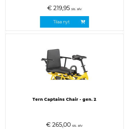
€
219,95
sis. alv
Tilaa nyt
Tern Captains Chair - gen. 2
€
265,00
sis. alv