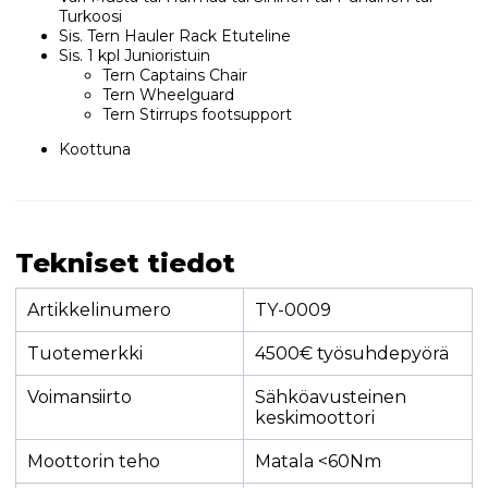
Turkoosi
Sis. Tern Hauler Rack Etuteline
Sis. 1 kpl Junioristuin
Tern Captains Chair
Tern Wheelguard
Tern Stirrups footsupport
Koottuna
Tekniset tiedot
Artikkelinumero
TY-0009
Tuotemerkki
4500€ työsuhdepyörä
Voimansiirto
Sähköavusteinen
keskimoottori
Moottorin teho
Matala <60Nm