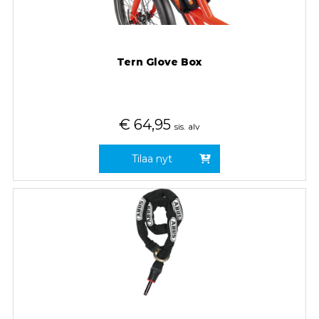
Tern Glove Box
€
64,95
sis. alv
Tilaa nyt