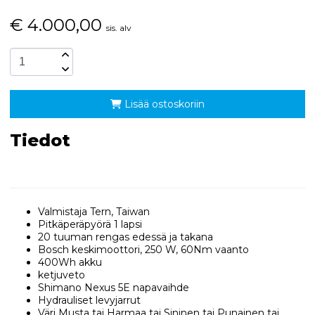
€
4.000,00
sis. alv
Lisää ostoskoriin
Tiedot
Valmistaja Tern, Taiwan
Pitkäperäpyörä 1 lapsi
20 tuuman rengas edessä ja takana
Bosch keskimoottori, 250 W, 60Nm vaanto
400Wh akku
ketjuveto
Shimano Nexus 5E napavaihde
Hydrauliset levyjarrut
Väri Musta tai Harmaa tai Sininen tai Punainen tai