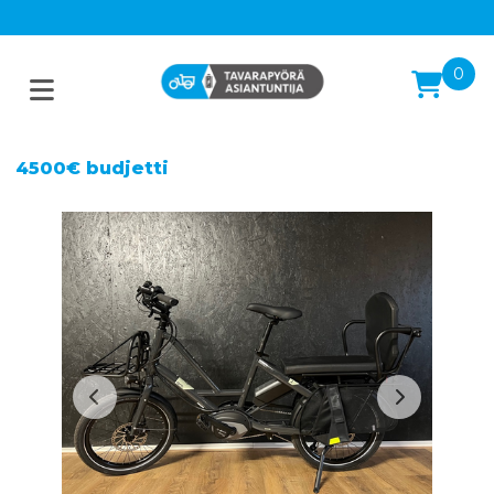
0
4500€ budjetti