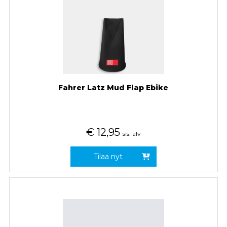
Fahrer Latz Mud Flap Ebike
€
12,95
sis. alv
Tilaa nyt