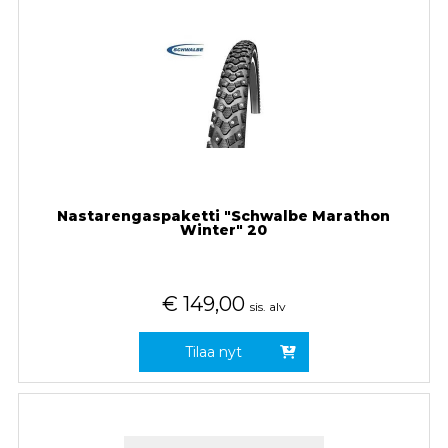
Nastarengaspaketti "Schwalbe Marathon
Winter" 20
€
149,00
sis. alv
Tilaa nyt