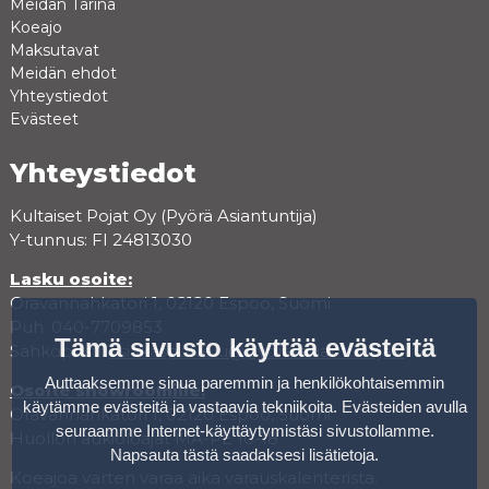
Meidän Tarina
Koeajo
Maksutavat
Meidän ehdot
Yhteystiedot
Evästeet
Yhteystiedot
Kultaiset Pojat Oy (Pyörä Asiantuntija)
Y-tunnus: FI 24813030
Lasku osoite:
Oravannahkatori 1, 02120 Espoo, Suomi
Puh. 040-7709853
Tämä sivusto käyttää evästeitä
Sähköposti:
asiakaspalvelu@pyora-asiantuntija.fi
Auttaaksemme sinua paremmin ja henkilökohtaisemmin
Osoite showroomille:
käytämme evästeitä ja vastaavia tekniikoita. Evästeiden avulla
Oravannahkatori 1, 02120 Espoo, Suomi
seuraamme Internet-käyttäytymistäsi sivustollamme.
Huollon aukioloajat MA-PE 10-18
Napsauta tästä saadaksesi lisätietoja
.
Koeajoa varten varaa aika varauskalenterista.