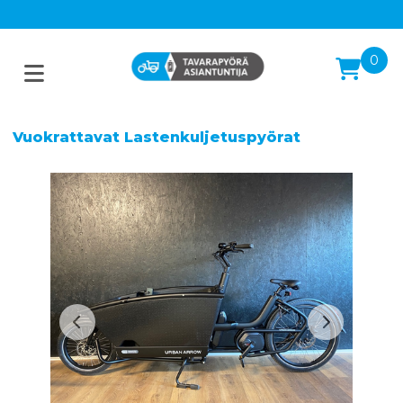
0
Vuokrattavat Lastenkuljetuspyörat