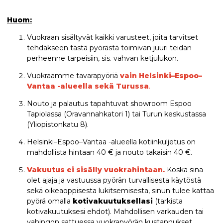
Huom:
Vuokraan sisältyvät kaikki varusteet, joita tarvitset
tehdäkseen tästä pyörästä toimivan juuri teidän
perheenne tarpeisiin, sis. vahvan ketjulukon.
Vuokraamme tavarapyöriä
vain Helsinki–Espoo–
Vantaa -alueella sekä Turussa
.
Nouto ja palautus tapahtuvat showroom Espoo
Tapiolassa (Oravannahkatori 1) tai Turun keskustassa
(Yliopistonkatu 8).
Helsinki–Espoo–Vantaa -alueella kotiinkuljetus on
mahdollista hintaan 40 € ja nouto takaisin 40 €.
Vakuutus ei sisälly vuokrahintaan.
Koska sinä
olet ajaja ja vastuussa pyörän turvallisesta käytöstä
sekä oikeaoppisesta lukitsemisesta, sinun tulee kattaa
pyörä omalla
kotivakuutuksellasi
(tarkista
kotivakuutuksesi ehdot). Mahdollisen varkauden tai
vahingon sattuessa vuokrapyörän kustannukset