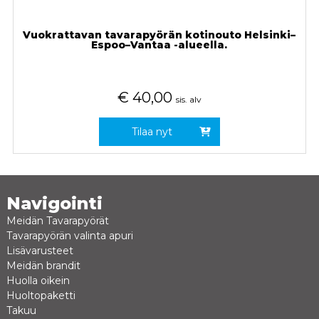
Vuokrattavan tavarapyörän kotinouto Helsinki–
Espoo–Vantaa -alueella.
€
40,00
sis. alv
Tilaa nyt
Navigointi
Meidän Tavarapyörät
Tavarapyörän valinta apuri
Lisävarusteet
Meidän brandit
Huolla oikein
Huoltopaketti
Takuu