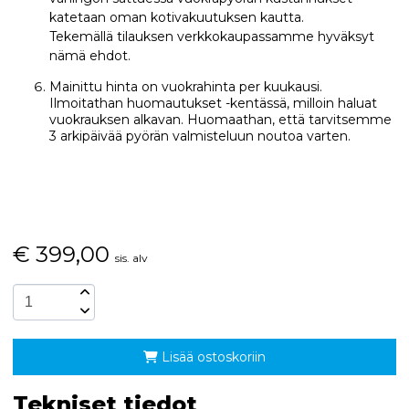
katetaan oman kotivakuutuksen kautta.
Tekemällä tilauksen verkkokaupassamme hyväksyt
nämä ehdot.
Mainittu hinta on vuokrahinta per kuukausi.
Ilmoitathan huomautukset -kentässä, milloin haluat
vuokrauksen alkavan. Huomaathan, että tarvitsemme
3 arkipäivää pyörän valmisteluun noutoa varten.
€
399,00
sis. alv
Lisää ostoskoriin
Tekniset tiedot