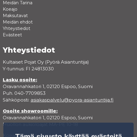
Meidän Tarina
Koeajo
Maksutavat
Meidän ehdot
Yhteystiedot
Evästeet
Yhteystiedot
Kultaiset Pojat Oy (Pyörä Asiantuntija)
Y-tunnus: FI 24813030
Lasku osoite:
Oravannahkatori 1, 02120 Espoo, Suomi
Puh. 040-7709853
Sähköposti:
asiakaspalvelu@pyora-asiantuntija.fi
Osoite showroomille:
Oravannahkatori 1, 02120 Espoo, Suomi
Huollon aukioloajat MA-PE 10-18
Koeajoa varten varaa aika varauskalenterista.
Tämä sivusto käyttää evästeitä