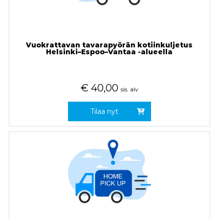
Vuokrattavan tavarapyörän kotiinkuljetus
Helsinki–Espoo–Vantaa -alueella
€
40,00
sis. alv
Tilaa nyt