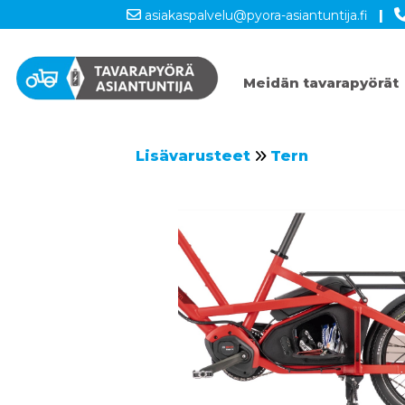
asiakaspalvelu@pyora-asiantuntija.fi
|
Meidän tavarapyörät
Lisävarusteet
Tern