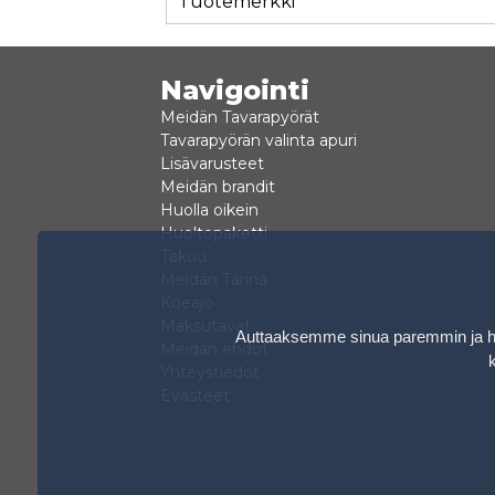
Tuotemerkki
Navigointi
Meidän Tavarapyörät
Tavarapyörän valinta apuri
Lisävarusteet
Meidän brandit
Huolla oikein
Huoltopaketti
Takuu
Meidän Tarina
Koeajo
Maksutavat
Auttaaksemme sinua paremmin ja hen
Meidän ehdot
Yhteystiedot
Evästeet