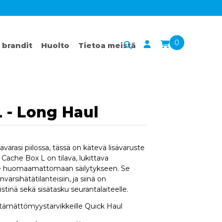
0
 brandit
Huolto
Tietoa meistä
 - Long Haul
avarasi piilossa, tässä on kätevä lisävaruste
Cache Box L on tilava, lukittava
alle huomaamattomaan säilytykseen. Se
arsihätätilanteisiin, ja siinä on
istinä sekä sisätasku seurantalaiteelle.
ttämättömyystarvikkeille Quick Haul