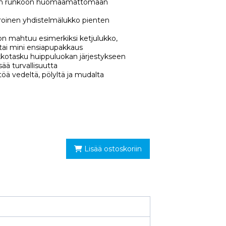
rän runkoon huomaamattomaan
oinen yhdistelmälukko pienten
ohon mahtuu esimerkiksi ketjulukko,
tai mini ensiapupakkaus
erkkotasku huippuluokan järjestykseen
sää turvallisuutta
öä vedeltä, pölyltä ja mudalta
Lisää ostoskoriin