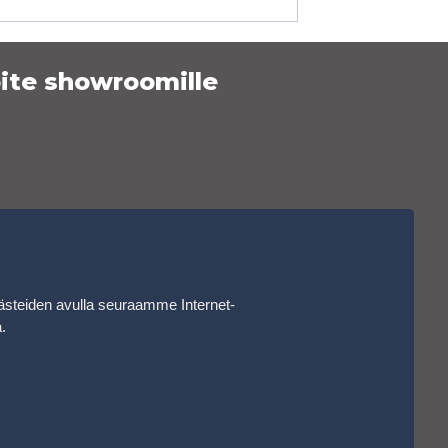
ite showroomille
ästeiden avulla seuraamme Internet-
a
.