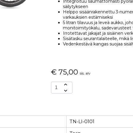
Integroituu saumattomasti pyö
säilytykseen
Helppo sisäänrakennettu 3-numer
varkauksien estämiseksi
5 litran tilavuus ja leveä aukko, j
monitoimityökalu, sadevarusteet 
Irrotettavat jakajat ja sisäinen v
Sisätasku seurantalaiteelle, mikä li
Vedenkestävä kangas suojaa sisält
€
75,00
sis. alv
TN-LI-0101