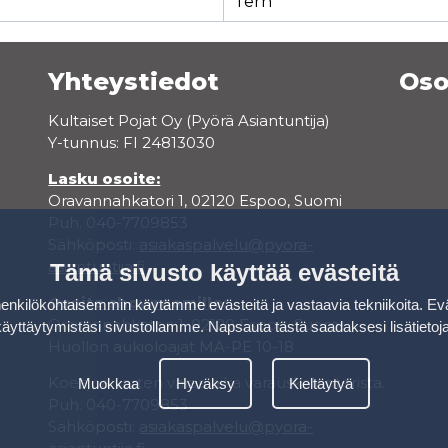
Tern
Yhteystiedot
Oso
Kultaiset Pojat Oy (Pyörä Asiantuntija)
Y-tunnus: FI 24813030
Lasku osoite:
Oravannahkatori 1, 02120 Espoo, Suomi
Puh. 040-7709853
Sähköposti:
asiakaspalvelu@pyora-
asiantuntija.fi
Tämä sivusto käyttää evästeitä
Osoite showroomille:
kilökohtaisemmin käytämme evästeitä ja vastaavia tekniikoita. Ev
Oravannahkatori 1, 02120 Espoo, Suomi
käyttäytymistäsi sivustollamme.
Napsauta tästä saadaksesi lisätietoj
Huollon aukioloajat MA-PE 10-18
Koeajoa varten varaa aika varauskalenterista.
Muokkaa
Hyväksy
Kieltäytyä
Puh. 040-7709853
Sähköposti:
asiakaspalvelu@pyora-