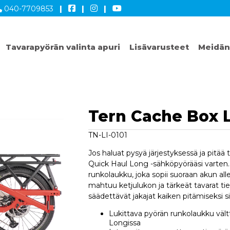
040-7709853
|
|
|
Tavarapyörän valinta apuri
Lisävarusteet
Meidän
Tern Cache Box L
TN-LI-0101
Jos haluat pysyä järjestyksessä ja pitää t
Quick Haul Long -sähköpyörääsi varten. 
runkolaukku, joka sopii suoraan akun 
mahtuu ketjulukon ja tärkeät tavarat tienv
säädettävät jakajat kaiken pitämiseksi si
Lukittava pyörän runkolaukku väl
Longissa