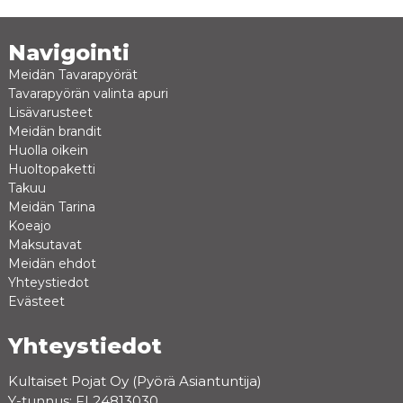
Navigointi
Meidän Tavarapyörät
Tavarapyörän valinta apuri
Lisävarusteet
Meidän brandit
Huolla oikein
Huoltopaketti
Takuu
Meidän Tarina
Koeajo
Maksutavat
Meidän ehdot
Yhteystiedot
Evästeet
Yhteystiedot
Kultaiset Pojat Oy (Pyörä Asiantuntija)
Y-tunnus: FI 24813030