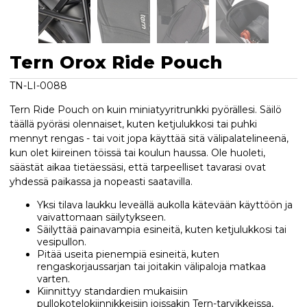
Tern Orox Ride Pouch
TN-LI-0088
Tern Ride Pouch on kuin miniatyyritrunkki pyörällesi. Säilö
täällä pyöräsi olennaiset, kuten ketjulukkosi tai puhki
mennyt rengas - tai voit jopa käyttää sitä välipalatelineenä,
kun olet kiireinen töissä tai koulun haussa. Ole huoleti,
säästät aikaa tietäessäsi, että tarpeelliset tavarasi ovat
yhdessä paikassa ja nopeasti saatavilla.
Yksi tilava laukku leveällä aukolla kätevään käyttöön ja
vaivattomaan säilytykseen.
Säilyttää painavampia esineitä, kuten ketjulukkosi tai
vesipullon.
Pitää useita pienempiä esineitä, kuten
rengaskorjaussarjan tai joitakin välipaloja matkaa
varten.
Kiinnittyy standardien mukaisiin
pullokotelokiinnikkeisiin joissakin Tern-tarvikkeissa,