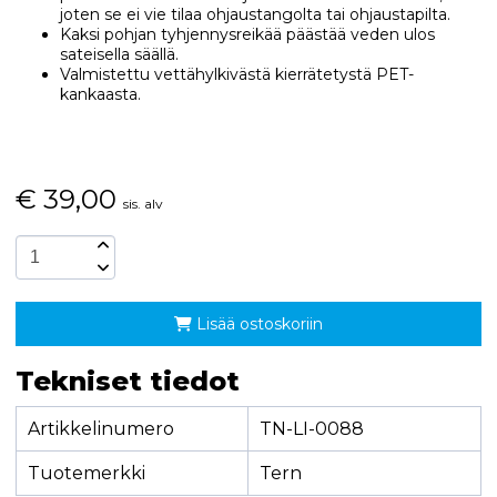
joten se ei vie tilaa ohjaustangolta tai ohjaustapilta.
Kaksi pohjan tyhjennysreikää päästää veden ulos
sateisella säällä.
Valmistettu vettähylkivästä kierrätetystä PET-
kankaasta.
€
39,00
sis. alv
Lisää ostoskoriin
Tekniset tiedot
Artikkelinumero
TN-LI-0088
Tuotemerkki
Tern