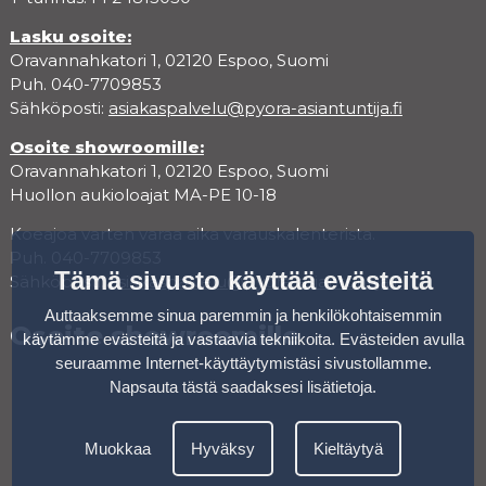
Lasku osoite:
Oravannahkatori 1, 02120 Espoo, Suomi
Puh. 040-7709853
Sähköposti:
asiakaspalvelu@pyora-asiantuntija.fi
Osoite showroomille:
Oravannahkatori 1, 02120 Espoo, Suomi
Huollon aukioloajat MA-PE 10-18
Koeajoa varten varaa aika varauskalenterista.
Puh. 040-7709853
Tämä sivusto käyttää evästeitä
Sähköposti:
asiakaspalvelu@pyora-asiantuntija.fi
Auttaaksemme sinua paremmin ja henkilökohtaisemmin
Osoite showroomille
käytämme evästeitä ja vastaavia tekniikoita. Evästeiden avulla
seuraamme Internet-käyttäytymistäsi sivustollamme.
Napsauta tästä saadaksesi lisätietoja
.
Muokkaa
Hyväksy
Kieltäytyä