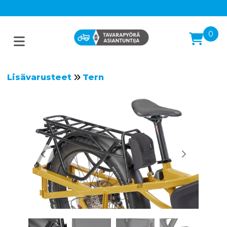
0
Lisävarusteet
Tern