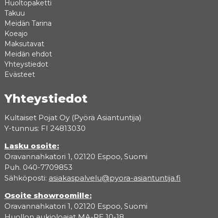
Huoltopaketti
Takuu
Meidän Tarina
Koeajo
Maksutavat
Meidän ehdot
Yhteystiedot
Evästeet
Yhteystiedot
Kultaiset Pojat Oy (Pyörä Asiantuntija)
Y-tunnus: FI 24813030
Lasku osoite:
Oravannahkatori 1, 02120 Espoo, Suomi
Puh. 040-7709853
Sähköposti:
asiakaspalvelu@pyora-asiantuntija.fi
Osoite showroomille:
Oravannahkatori 1, 02120 Espoo, Suomi
Huollon aukioloajat MA-PE 10-18