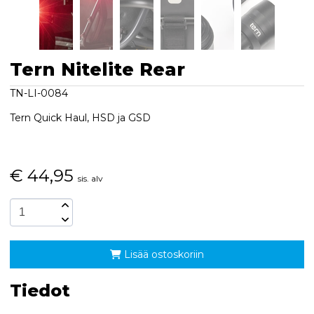
Tern Nitelite Rear
TN-LI-0084
Tern Quick Haul, HSD ja GSD
€
44,95
sis. alv
Lisää ostoskoriin
Tiedot