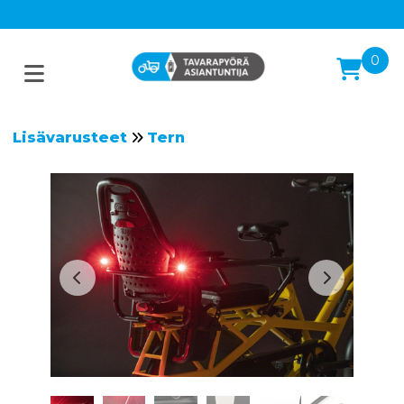
0
Lisävarusteet
Tern