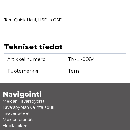
Tern Quick Haul, HSD ja GSD
Tekniset tiedot
Artikkelinumero
TN-LI-0084
Tuotemerkki
Tern
Navigointi
Meidän Tavarapyörät
Tavarapyörän valinta apuri
Lisävarusteet
Meidän brandit
Huolla oikein