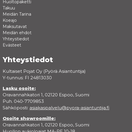
Huoltopaketti
Takuu
Meidän Tarina
Koeajo
Maksutavat
Meidän ehdot
Yhteystiedot
Evästeet
Yhteystiedot
Kultaiset Pojat Oy (Pyörä Asiantuntija)
Y-tunnus: FI 24813030
Lasku osoite:
Oravannahkatori 1, 02120 Espoo, Suomi
Puh. 040-7709853
Sähköposti:
asiakaspalvelu@pyora-asiantuntija.fi
Osoite showroomille:
Oravannahkatori 1, 02120 Espoo, Suomi
Huollon aukioloajat MA-PE 10-18