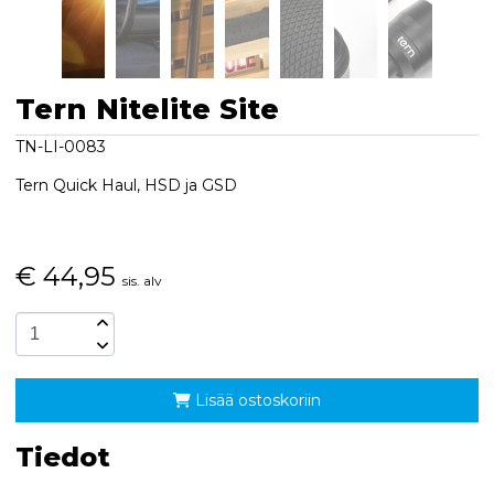
Tern Nitelite Site
TN-LI-0083
Tern Quick Haul, HSD ja GSD
€
44,95
sis. alv
Lisää ostoskoriin
Tiedot