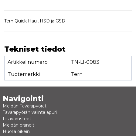
Tern Quick Haul, HSD ja GSD
Tekniset tiedot
Artikkelinumero
TN-LI-0083
Tuotemerkki
Tern
Navigointi
Meidän Tavarapyörät
Tavarapyörän valinta apuri
Lisävarusteet
Meidän brandit
Huolla oikein