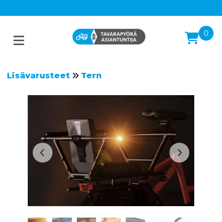
0
Lisävarusteet
Tern