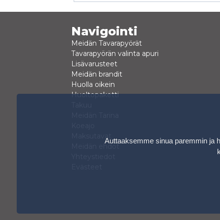
Navigointi
Meidän Tavarapyörät
Tavarapyörän valinta apuri
Lisävarusteet
Meidän brandit
Huolla oikein
Huoltopaketti
Takuu
Meidän Tarina
Koeajo
Maksutavat
Auttaaksemme sinua paremmin ja hen
Meidän ehdot
Yhteystiedot
Evästeet