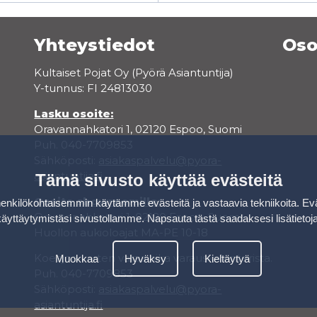
Yhteystiedot
Oso
Kultaiset Pojat Oy (Pyörä Asiantuntija)
Y-tunnus: FI 24813030
Lasku osoite:
Oravannahkatori 1, 02120 Espoo, Suomi
Puh. 040-7709853
Sähköposti:
asiakaspalvelu@pyora-
asiantuntija.fi
Tämä sivusto käyttää evästeitä
Osoite showroomille:
kilökohtaisemmin käytämme evästeitä ja vastaavia tekniikoita. Ev
Oravannahkatori 1, 02120 Espoo, Suomi
käyttäytymistäsi sivustollamme.
Napsauta tästä saadaksesi lisätietoj
Huollon aukioloajat MA-PE 10-18
Koeajoa varten varaa aika varauskalenterista.
Muokkaa
Hyväksy
Kieltäytyä
Puh. 040-7709853
Sähköposti:
asiakaspalvelu@pyora-
asiantuntija.fi