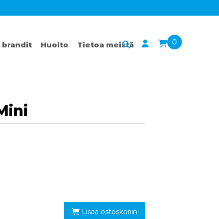
0
 brandit
Huolto
Tietoa meistä
Mini
Lisää ostoskoriin