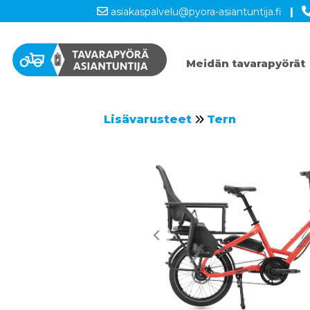
asiakaspalvelu@pyora-asiantuntija.fi
|
Meidän tavarapyörät
Lisävarusteet
Tern