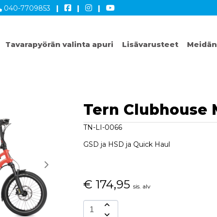
040-7709853
|
|
|
Tavarapyörän valinta apuri
Lisävarusteet
Meidän
Tern Clubhouse 
TN-LI-0066
GSD ja HSD ja Quick Haul
€
174,95
sis. alv