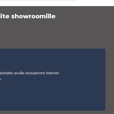
ite showroomille
ästeiden avulla seuraamme Internet-
a
.