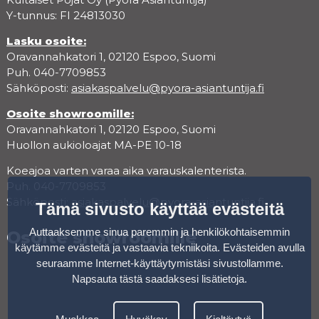
Y-tunnus: FI 24813030
Lasku osoite:
Oravannahkatori 1, 02120 Espoo, Suomi
Puh. 040-7709853
Sähköposti:
asiakaspalvelu@pyora-asiantuntija.fi
Osoite showroomille:
Oravannahkatori 1, 02120 Espoo, Suomi
Huollon aukioloajat MA-PE 10-18
Koeajoa varten varaa aika varauskalenterista.
Puh. 040-7709853
Sähköposti:
asiakaspalvelu@pyora-asiantuntija.fi
Tämä sivusto käyttää evästeitä
Auttaaksemme sinua paremmin ja henkilökohtaisemmin
Osoite showroomille
käytämme evästeitä ja vastaavia tekniikoita. Evästeiden avulla
seuraamme Internet-käyttäytymistäsi sivustollamme.
Napsauta tästä saadaksesi lisätietoja
.