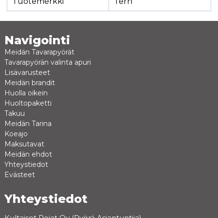
Tuotemerkki
Tern
Navigointi
Meidän Tavarapyörät
Tavarapyörän valinta apuri
Lisävarusteet
Meidän brandit
Huolla oikein
Huoltopaketti
Takuu
Meidän Tarina
Koeajo
Maksutavat
Meidän ehdot
Yhteystiedot
Evästeet
Yhteystiedot
Kultaiset Pojat Oy (Pyörä Asiantuntija)