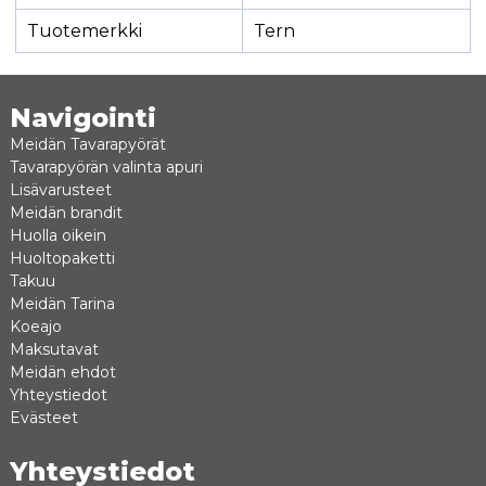
Tuotemerkki
Tern
Navigointi
Meidän Tavarapyörät
Tavarapyörän valinta apuri
Lisävarusteet
Meidän brandit
Huolla oikein
Huoltopaketti
Takuu
Meidän Tarina
Koeajo
Maksutavat
Meidän ehdot
Yhteystiedot
Evästeet
Yhteystiedot