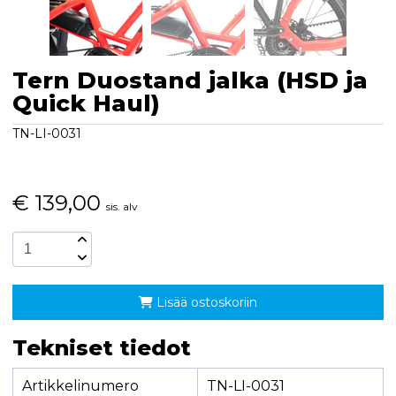
Tern Duostand jalka (HSD ja
Quick Haul)
TN-LI-0031
€
139,00
sis. alv
Lisää ostoskoriin
Tekniset tiedot
Artikkelinumero
TN-LI-0031