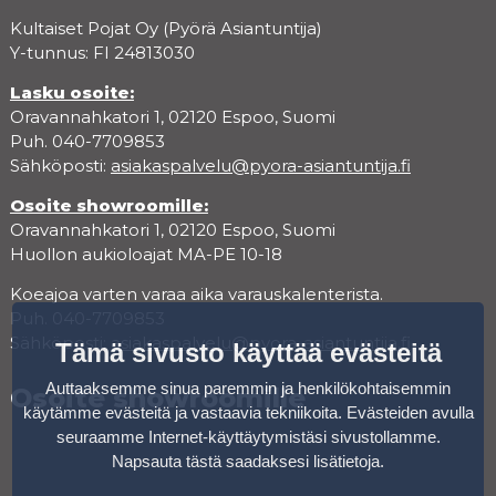
Kultaiset Pojat Oy (Pyörä Asiantuntija)
Y-tunnus: FI 24813030
Lasku osoite:
Oravannahkatori 1, 02120 Espoo, Suomi
Puh. 040-7709853
Sähköposti:
asiakaspalvelu@pyora-asiantuntija.fi
Osoite showroomille:
Oravannahkatori 1, 02120 Espoo, Suomi
Huollon aukioloajat MA-PE 10-18
Koeajoa varten varaa aika varauskalenterista.
Puh. 040-7709853
Sähköposti:
asiakaspalvelu@pyora-asiantuntija.fi
Tämä sivusto käyttää evästeitä
Auttaaksemme sinua paremmin ja henkilökohtaisemmin
Osoite showroomille
käytämme evästeitä ja vastaavia tekniikoita. Evästeiden avulla
seuraamme Internet-käyttäytymistäsi sivustollamme.
Napsauta tästä saadaksesi lisätietoja
.