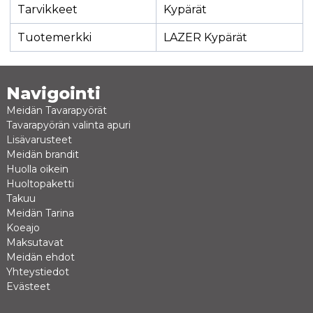
Tarvikkeet
Kypärät
Tuotemerkki
LAZER Kypärät
Navigointi
Meidän Tavarapyörät
Tavarapyörän valinta apuri
Lisävarusteet
Meidän brandit
Huolla oikein
Huoltopaketti
Takuu
Meidän Tarina
Koeajo
Maksutavat
Meidän ehdot
Yhteystiedot
Evästeet