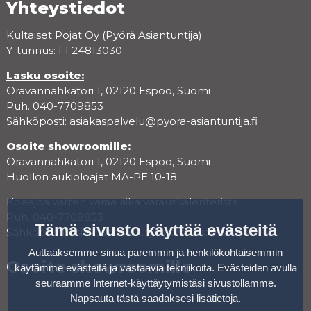
Yhteystiedot
Kultaiset Pojat Oy (Pyörä Asiantuntija)
Y-tunnus: FI 24813030
Lasku osoite:
Oravannahkatori 1, 02120 Espoo, Suomi
Puh. 040-7709853
Sähköposti:
asiakaspalvelu@pyora-asiantuntija.fi
Osoite showroomille:
Oravannahkatori 1, 02120 Espoo, Suomi
Huollon aukioloajat MA-PE 10-18
Koeajoa varten varaa aika varauskalenterista.
Puh. 040-7709853
Tämä sivusto käyttää evästeitä
Sähköposti:
asiakaspalvelu@pyora-asiantuntija.fi
Auttaaksemme sinua paremmin ja henkilökohtaisemmin
Osoite showroomille
käytämme evästeitä ja vastaavia tekniikoita. Evästeiden avulla
seuraamme Internet-käyttäytymistäsi sivustollamme.
Napsauta tästä saadaksesi lisätietoja
.