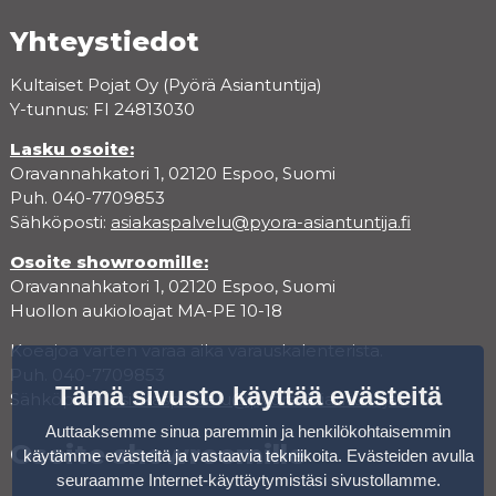
Yhteystiedot
Kultaiset Pojat Oy (Pyörä Asiantuntija)
Y-tunnus: FI 24813030
Lasku osoite:
Oravannahkatori 1, 02120 Espoo, Suomi
Puh. 040-7709853
Sähköposti:
asiakaspalvelu@pyora-asiantuntija.fi
Osoite showroomille:
Oravannahkatori 1, 02120 Espoo, Suomi
Huollon aukioloajat MA-PE 10-18
Koeajoa varten varaa aika varauskalenterista.
Puh. 040-7709853
Tämä sivusto käyttää evästeitä
Sähköposti:
asiakaspalvelu@pyora-asiantuntija.fi
Auttaaksemme sinua paremmin ja henkilökohtaisemmin
Osoite showroomille
käytämme evästeitä ja vastaavia tekniikoita. Evästeiden avulla
seuraamme Internet-käyttäytymistäsi sivustollamme.