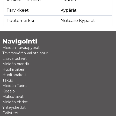
Tarvikkeet
Kypärät
Tuotemerkki
Nutcase Kypärät
Navigointi
Meidän Tavarapyörät
Tavarapyörän valinta apuri
Lisävarusteet
Meidän brandit
Huolla oikein
Huoltopaketti
Takuu
Meidän Tarina
Koeajo
Maksutavat
Meidän ehdot
Yhteystiedot
Evästeet