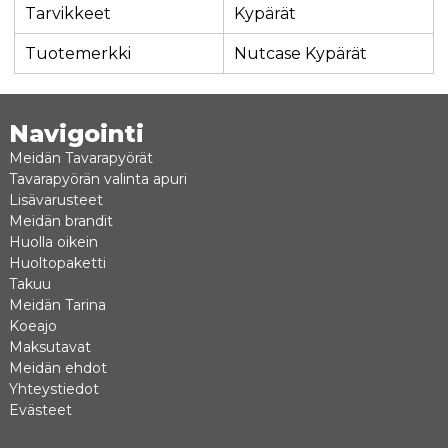
Tarvikkeet
Kypärät
Tuotemerkki
Nutcase Kypärät
Navigointi
Meidän Tavarapyörät
Tavarapyörän valinta apuri
Lisävarusteet
Meidän brandit
Huolla oikein
Huoltopaketti
Takuu
Meidän Tarina
Koeajo
Maksutavat
Meidän ehdot
Yhteystiedot
Evästeet