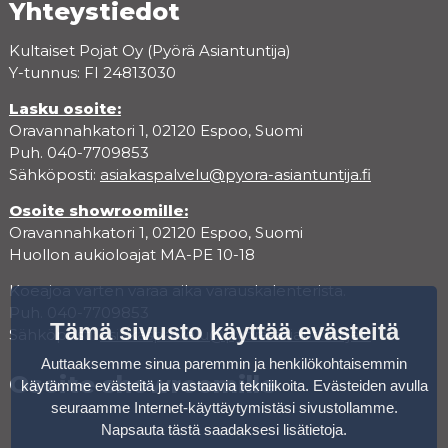
Yhteystiedot
Kultaiset Pojat Oy (Pyörä Asiantuntija)
Y-tunnus: FI 24813030
Lasku osoite:
Oravannahkatori 1, 02120 Espoo, Suomi
Puh. 040-7709853
Sähköposti:
asiakaspalvelu@pyora-asiantuntija.fi
Osoite showroomille:
Oravannahkatori 1, 02120 Espoo, Suomi
Huollon aukioloajat MA-PE 10-18
Koeajoa varten varaa aika varauskalenterista.
Puh. 040-7709853
Tämä sivusto käyttää evästeitä
Sähköposti:
asiakaspalvelu@pyora-asiantuntija.fi
Auttaaksemme sinua paremmin ja henkilökohtaisemmin
Osoite showroomille
käytämme evästeitä ja vastaavia tekniikoita. Evästeiden avulla
seuraamme Internet-käyttäytymistäsi sivustollamme.
Napsauta tästä saadaksesi lisätietoja
.