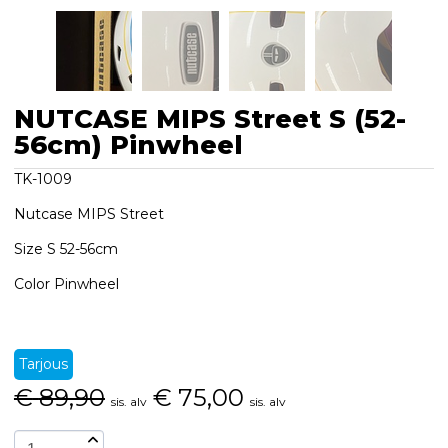
NUTCASE MIPS Street S (52-
56cm) Pinwheel
TK-1009
Nutcase MIPS Street
Size S 52-56cm
Color Pinwheel
Tarjous
€
89,90
€
75,00
sis. alv
sis. alv