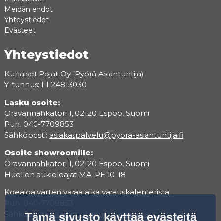
Meidän ehdot
Yhteystiedot
Evästeet
Yhteystiedot
Kultaiset Pojat Oy (Pyörä Asiantuntija)
Y-tunnus: FI 24813030
Lasku osoite:
Oravannahkatori 1, 02120 Espoo, Suomi
Puh. 040-7709853
Sähköposti:
asiakaspalvelu@pyora-asiantuntija.fi
Osoite showroomille:
Oravannahkatori 1, 02120 Espoo, Suomi
Huollon aukioloajat MA-PE 10-18
Koeajoa varten varaa aika varauskalenterista.
Puh. 040-7709853
Sähköposti:
asiakaspalvelu@pyora-asiantuntija.fi
Tämä sivusto käyttää evästeitä