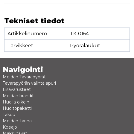
Tekniset tiedot
Artikkelinumero
TK-0164
Tarvikkeet
Pyörälaukut
Navigointi
Meidän Tavarapyörät
Tavarapyörän valinta apuri
Lisävarusteet
Meidän brandit
Huolla oikein
Huoltopaketti
Takuu
Meidän Tarina
Koeajo
Maksutavat